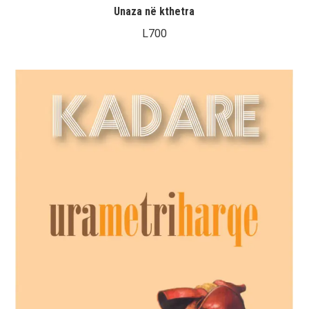
Unaza në kthetra
L
700