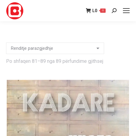
L
0
0
Search:
Po shfaqen 81–89 nga 89 përfundime gjithsej