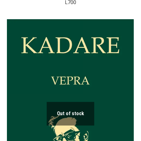
L
700
Out of stock