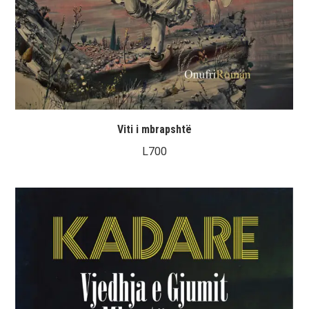
Viti i mbrapshtë
L
700