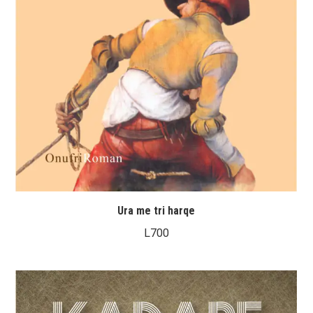
Ura me tri harqe
L
700