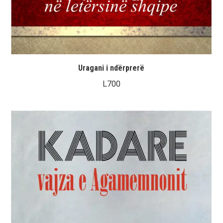
Uragani i ndërprerë
L
700