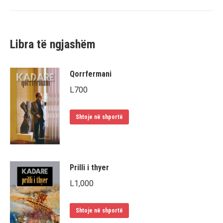
Libra të ngjashëm
Qorrfermani
L
700
Shtoje në shportë
Prilli i thyer
L
1,000
Shtoje në shportë