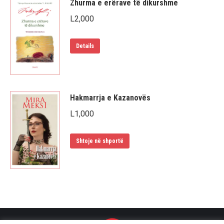
Zhurma e erërave të dikurshme
L
2,000
Details
Hakmarrja e Kazanovës
L
1,000
Shtoje në shportë