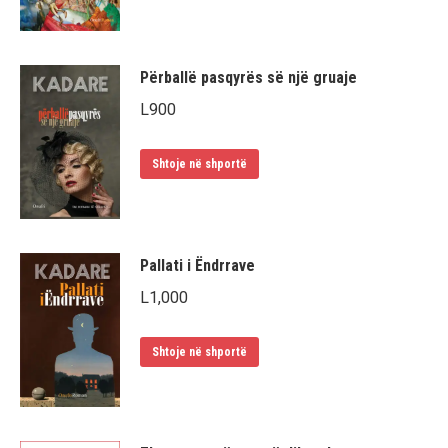
Përballë pasqyrës së një gruaje
L
900
Shtoje në shportë
Pallati i Ëndrrave
L
1,000
Shtoje në shportë