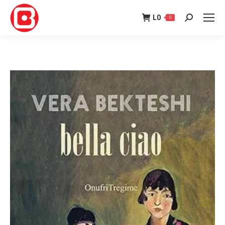
L
0
0
Search: