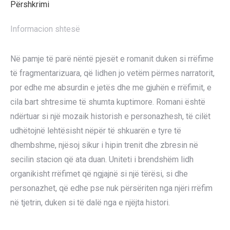
Përshkrimi
Informacion shtesë
Në pamje të parë nëntë pjesët e romanit duken si rrëfime
të fragmentarizuara, që lidhen jo vetëm përmes narratorit,
por edhe me absurdin e jetës dhe me gjuhën e rrëfimit, e
cila bart shtresime të shumta kuptimore. Romani është
ndërtuar si një mozaik historish e personazhesh, të cilët
udhëtojnë lehtësisht nëpër të shkuarën e tyre të
dhembshme, njësoj sikur i hipin trenit dhe zbresin në
secilin stacion që ata duan. Uniteti i brendshëm lidh
organikisht rrëfimet që ngjajnë si një tërësi, si dhe
personazhet, që edhe pse nuk përsëriten nga njëri rrëfim
në tjetrin, duken si të dalë nga e njëjta histori.