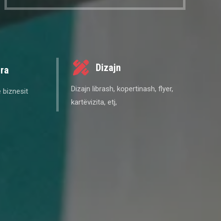
Dizajn
ura
Dizajn librash, kopertinash, flyer,
 biznesit
kartëvizita, etj,