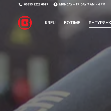
00355 2222 0017
MONDAY – FRIDAY 7 AM – 4 PM
KREU
BOTIME
SHTYPSH
KREU
BOTIME
SHTYPSH