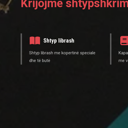
Krijojmë shtypshkrim
Shtyp librash
Shtyp librash me kopertinë speciale
Kapak
dhe të butë
me v