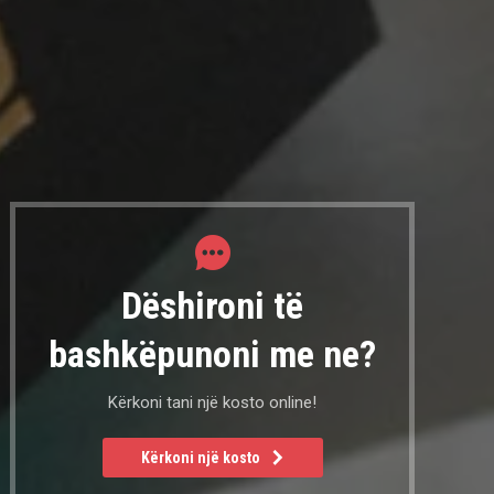
Dëshironi të
bashkëpunoni me ne?
Kërkoni tani një kosto online!
Kërkoni një kosto