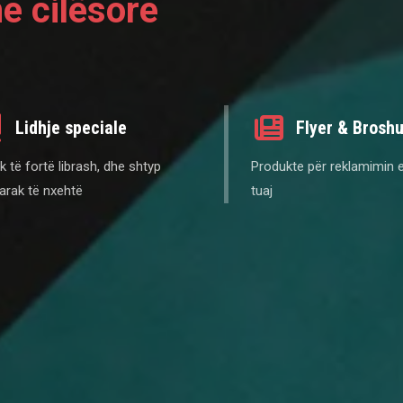
e cilësore
Lidhje speciale
Flyer & Brosh
 të fortë librash, dhe shtyp
Produkte për reklamimin e
arak të nxehtë
tuaj