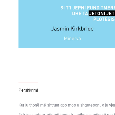
Përshkrimi
Kur ju thonë më shtruar apo mos u shqetësoni, a ju vjen
Nuk jeni vetëm, për më tepër, ka edhe një mënyrë për 