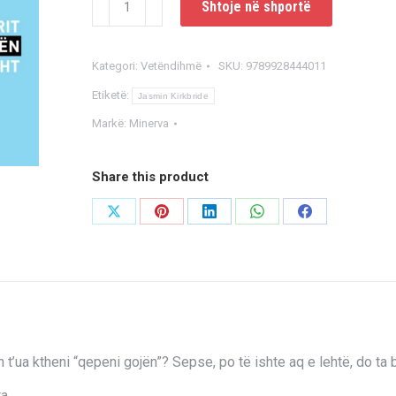
Shtoje në shportë
Më
pak
Kategori:
Vetëndihmë
SKU:
9789928444011
stres
Etiketë:
Jasmin Kirkbride
Markë:
Minerva
Share this product
Share
Share
Share
Share
Share
on
on
on
on
on
X
Pinterest
LinkedIn
WhatsApp
Facebook
 t’ua ktheni “qepeni gojën”? Sepse, po të ishte aq e lehtë, do ta 
ta