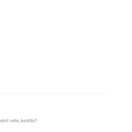
bënit vetë, kështu?