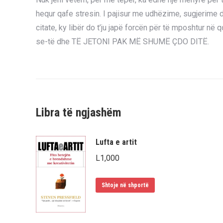
hequr qafe stresin. I pajisur me udhëzime, sugjerime 
citate, ky libër do t’ju japë forcën për të mposhtur në q
se-të dhe TË JETONI PAK MË SHUMË ÇDO DITË.
Libra të ngjashëm
Lufta e artit
L
1,000
Shtoje në shportë