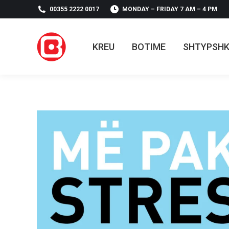
00355 2222 0017
MONDAY – FRIDAY 7 AM – 4 PM
KREU
BOTIME
SHTYPSH
KREU
BOTIME
SHTYPSH