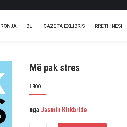
KRONJA
BLI
GAZETA EXLIBRIS
RRETH NESH
KRONJA
BLI
GAZETA EXLIBRIS
RRETH NESH
Më pak stres
L
800
nga
Jasmin Kirkbride
Sasi