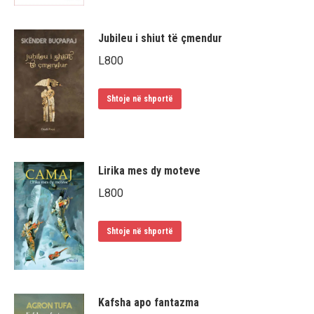
Jubileu i shiut të çmendur
L
800
Shtoje në shportë
Lirika mes dy moteve
L
800
Shtoje në shportë
Kafsha apo fantazma