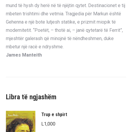
mund të hysh dy herë në të njëjtin qytet. Destinacionet e tij
mbeten trishtimi dhe vetmia. Tragjedia për Markun është
Gehenna e një bote lutjesh statike, e prizmit miopik të
modernitetit. “Poetët, – thotë ai, – janë qytetarë të Ferrit”,
mjeshtër galerash që minojnë të nëndheshmen, duke
mbetur një racë e ndryshme.
James Manteith
Libra të ngjashëm
Trup e shpirt
L
1,000