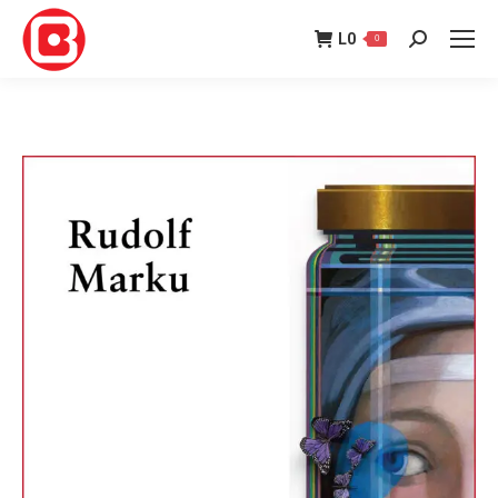
L
0
0
Search: