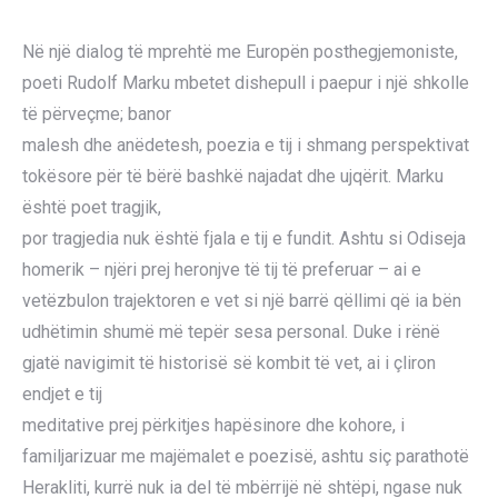
Në një dialog të mprehtë me Europën posthegjemoniste,
poeti Rudolf Marku mbetet dishepull i paepur i një shkolle
të përveçme; banor
malesh dhe anëdetesh, poezia e tij i shmang perspektivat
tokësore për të bërë bashkë najadat dhe ujqërit. Marku
është poet tragjik,
por tragjedia nuk është fjala e tij e fundit. Ashtu si Odiseja
homerik – njëri prej heronjve të tij të preferuar – ai e
vetëzbulon trajektoren e vet si një barrë qëllimi që ia bën
udhëtimin shumë më tepër sesa personal. Duke i rënë
gjatë navigimit të historisë së kombit të vet, ai i çliron
endjet e tij
meditative prej përkitjes hapësinore dhe kohore, i
familjarizuar me majëmalet e poezisë, ashtu siç parathotë
Herakliti, kurrë nuk ia del të mbërrijë në shtëpi, ngase nuk