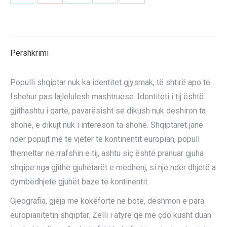
Share
Share
Share
Share
Share
on
on
on
on
on
X
Pinterest
LinkedIn
WhatsApp
Facebook
Përshkrimi
Populli shqiptar nuk ka identitet gjysmak, të shtirë apo të
fshehur pas lajlelulesh mashtruese. Identiteti i tij është
gjithashtu i qartë, pavarësisht se dikush nuk dëshiron ta
shohë, e dikujt nuk i intereson ta shohë. Shqiptarët janë
ndër popujt më të vjetër të kontinentit europian, popull
themeltar në rrafshin e tij, ashtu siç është pranuar gjuha
shqipe nga gjithë gjuhëtarët e mëdhenj, si një ndër dhjetë a
dymbëdhjetë gjuhët bazë të kontinentit.
Gjeografia, gjëja më kokëfortë në botë, dëshmon e para
europianitetin shqiptar. Zelli i atyre që me çdo kusht duan