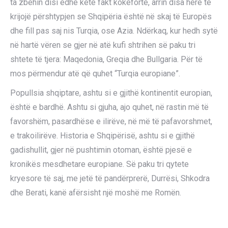
ta zbehin disi edhe këtë fakt kokëfortë, arrin disa herë të
krijojë përshtypjen se Shqipëria është në skaj të Europës
dhe fill pas saj nis Turqia, ose Azia. Ndërkaq, kur hedh sytë
në hartë vëren se gjer në atë kufi shtrihen së paku tri
shtete të tjera: Maqedonia, Greqia dhe Bullgaria. Për të
mos përmendur atë që quhet “Turqia europiane”.
Popullsia shqiptare, ashtu si e gjithë kontinentit europian,
është e bardhë. Ashtu si gjuha, ajo quhet, në rastin më të
favorshëm, pasardhëse e ilirëve, në më të pafavorshmet,
e trakoilirëve. Historia e Shqipërisë, ashtu si e gjithë
gadishullit, gjer në pushtimin otoman, është pjesë e
kronikës mesdhetare europiane. Së paku tri qytete
kryesore të saj, me jetë të pandërprerë, Durrësi, Shkodra
dhe Berati, kanë afërsisht një moshë me Romën.