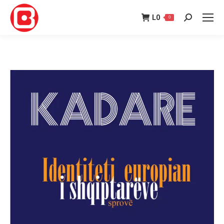
L
0
0
Search: