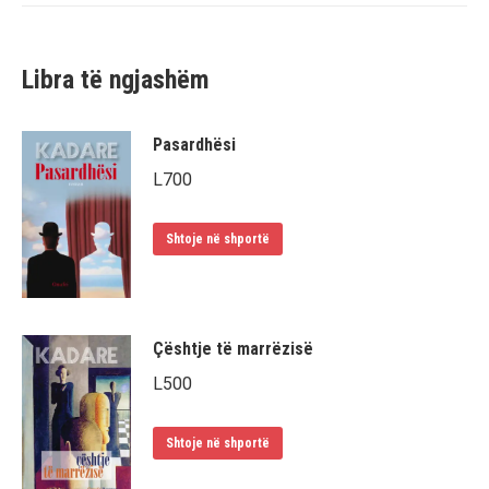
Libra të ngjashëm
Pasardhësi
L
700
Shtoje në shportë
Çështje të marrëzisë
L
500
Shtoje në shportë