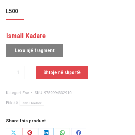
L
500
Ismail Kadare
Lexo një fragment
Sasi
Shtoje në shportë
Identiteti
Europian
Kategori:
Ese
SKU:
9789994332910
i
Etiketë:
Shqiptarëve
Ismail Kadare
Share this product