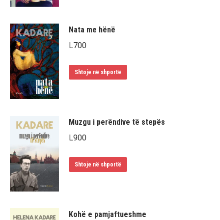
Nata me hënë
L
700
Shtoje në shportë
Muzgu i perëndive të stepës
L
900
Shtoje në shportë
Kohë e pamjaftueshme