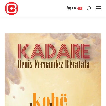
L
0
0
Search: