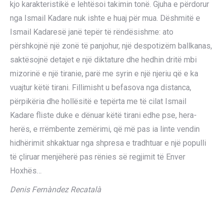
kjo karakteristikë e lehtësoi takimin tonë. Gjuha e përdorur
nga Ismail Kadare nuk ishte e huaj për mua. Dëshmitë e
Ismail Kadaresë janë tepër të rëndësishme: ato
përshkojnë një zonë të panjohur, një despotizëm ballkanas,
saktësojnë detajet e një diktature dhe hedhin dritë mbi
mizorinë e një tiranie, parë me syrin e një njeriu që e ka
vuajtur këtë tirani. Fillimisht u befasova nga distanca,
përpikëria dhe hollësitë e tepërta me të cilat Ismail
Kadare fliste duke e dënuar këtë tirani edhe pse, hera-
herës, e rrëmbente zemërimi, që më pas ia linte vendin
hidhërimit shkaktuar nga shpresa e tradhtuar e një populli
të çliruar menjëherë pas rënies së regjimit të Enver
Hoxhës…
Denis Fernàndez Recatalà