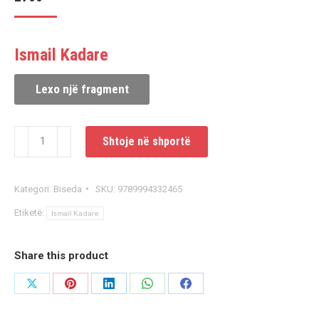
Ismail Kadare
Lexo një fragment
Sasi
Shtoje në shportë
Kohë
barbare
Kategori:
Biseda
SKU:
9789994332465
Etiketë:
Ismail Kadare
Share this product
Share
Share
Share
Share
Share
on
on
on
on
on