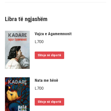
Libra të ngjashëm
Vajza e Agamemnonit
L
700
Shtoje në shportë
Nata me hënë
L
700
Shtoje në shportë