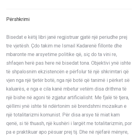
X
Pinterest
LinkedIn
WhatsApp
Facebook
Përshkrimi
Bisedat e këtij libri janë regjistruar gjatë një periudhe prej
tre vjetësh. Çdo takim me Ismail Kadarenë fillonte dhe
mbaronte me arsyetime politike që, siç do ta vini re,
shfaqen herë pas here në bisedat tona. Objektivi ynë ishte
të shpalosnim ekzistencën e përfolur të një shkrimtari që
vjen nga një tjetër botë, nga një botë që tanimë i përket së
kaluarës, e nga e cila kanë mbetur vetëm disa drithma të
një bishe në agoni të zgjatur artificialisht. Me fjalë të tjera,
qëllimi ynë ishte të ndërtonim së brendshmi mozaikun e
një totalitarizmi komunist. Për disa arsye të miat kam
qenë, si të thuash, një kushëri i largët me totalitarizmin, por
pa e praktikuar apo pësuar prej tij. Dhe në njëfarë mënyre,