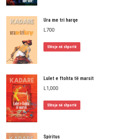
Ura me tri harqe
L
700
Shtoje në shportë
Lulet e ftohta të marsit
L
1,000
Shtoje në shportë
Spiritus