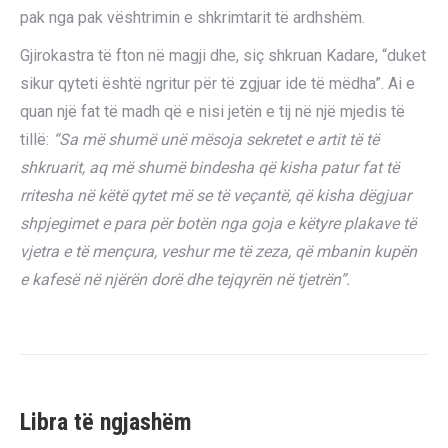
pak nga pak vështrimin e shkrimtarit të ardhshëm.
Gjirokastra të fton në magji dhe, siç shkruan Kadare, “duket
sikur qyteti është ngritur për të zgjuar ide të mëdha”. Ai e
quan një fat të madh që e nisi jetën e tij në një mjedis të
tillë:
“Sa më shumë unë mësoja sekretet e artit të të
shkruarit, aq më shumë bindesha që kisha patur fat të
rritesha në këtë qytet më se të veçantë, që kisha dëgjuar
shpjegimet e para për botën nga goja e këtyre plakave të
vjetra e të mençura, veshur me të zeza, që mbanin kupën
e kafesë në njërën dorë dhe tejqyrën në tjetrën”.
Libra të ngjashëm