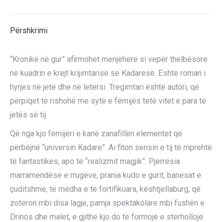
X
Pinterest
LinkedIn
WhatsApp
Facebook
Përshkrimi
“Kronikë në gur” afirmohet menjëherë si vepër thelbësore
në kuadrin e krejt krijimtarisë së Kadaresë. Është roman i
hyrjes në jetë dhe në letërsi. Tregimtari është autori, që
përpiqet të rishohë me sytë e fëmijës tetë vitet e para të
jetës së tij.
Që nga kjo fëmijëri e kanë zanafillën elementet që
përbëjnë “universin Kadare”. Ai fiton sensin e tij të mprehtë
të fantastikes, apo të “realizmit magjik”. Pjerrësia
marramendëse e rrugëve, prania kudo e gurit, banesat e
çuditshme, të mëdha e të fortifikuara, kështjellaburg, që
zotëron mbi disa lagje, pamja spektakolare mbi fushën e
Drinos dhe malet, e gjithë kjo do të formojë e stërhollojë