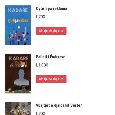
Qyteti pa reklama
L
700
Shtoje në shportë
Pallati i Ëndrrave
L
1,000
Shtoje në shportë
Vuajtjet e djaloshit Verter
L
700