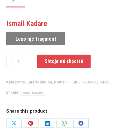
Ismail Kadare
Lexo një fragment
Sasi
Shtoje në shportë
Kronikë
në
Kategoritë:
Letërsi shqipe
,
Roman
SKU:
9789928354563
gur
Etiketë:
Ismail Kadare
Share this product
Share
Share
Share
Share
Share
on
on
on
on
on