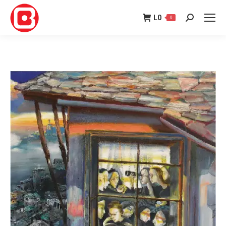
L
0
0
Search: