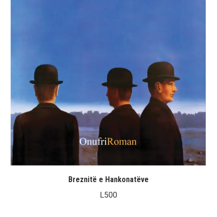
Breznitë e Hankonatëve
L
500