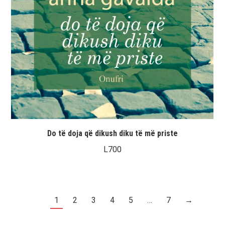
Do të doja që dikush diku të më priste
L
700
1
2
3
4
5
…
7
→