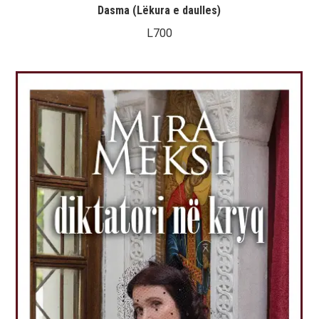
Dasma (Lëkura e daulles)
L
700