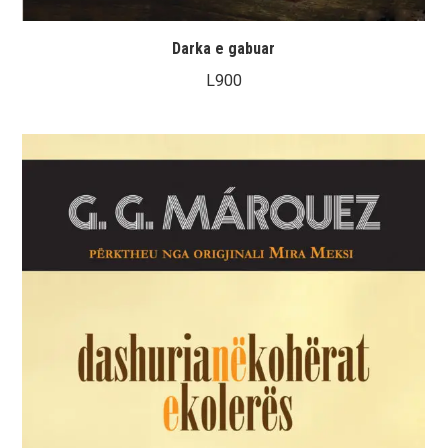
Darka e gabuar
L
900