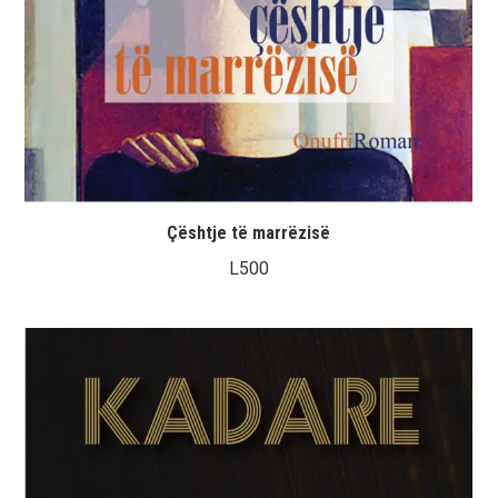
Çështje të marrëzisë
L
500