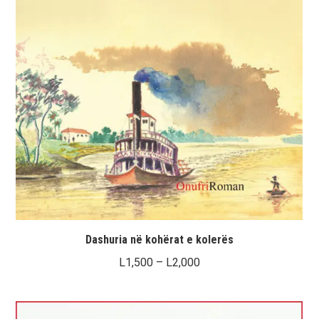
Dashuria në kohërat e kolerës
Interval
L
1,500
–
L
2,000
çmimesh:
L1,500