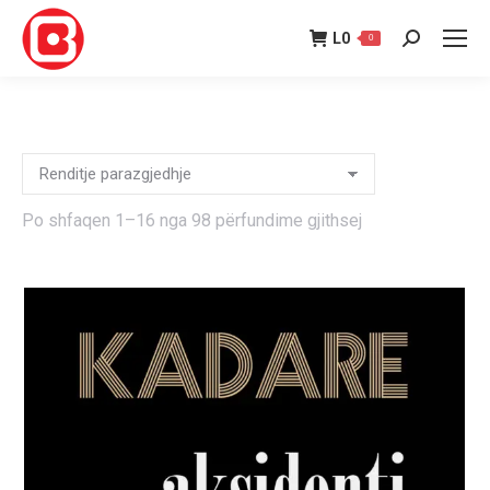
L
0
0
Search:
Po shfaqen 1–16 nga 98 përfundime gjithsej