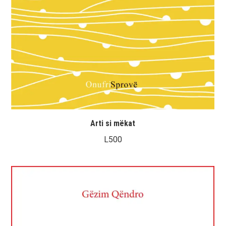
Arti si mëkat
L
500