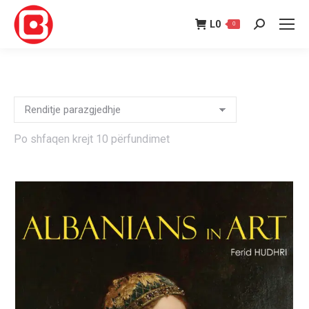
L
0
0
Search:
Po shfaqen krejt 10 përfundimet