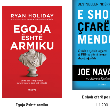
E shoh çfarë po
L
1,200
Egoja është armiku