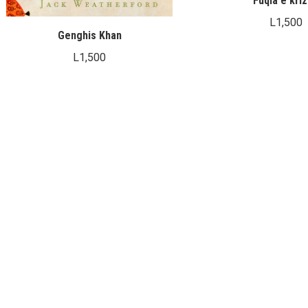
Fuqia e kri
L
1,500
Genghis Khan
L
1,500