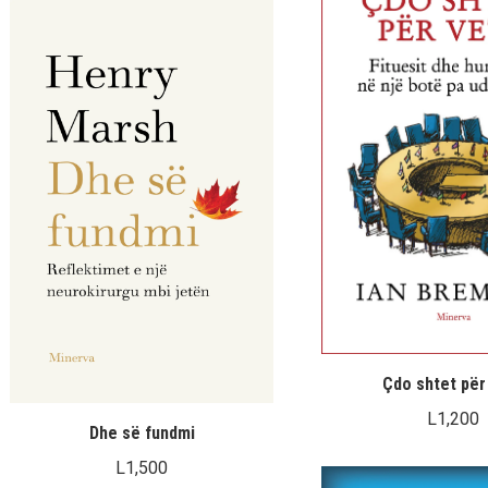
L1,200
deri
më
L1,500
Çdo shtet për
L
1,200
Dhe së fundmi
L
1,500