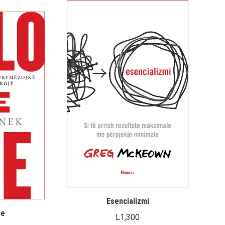
Esencializmi
se
L
1,300