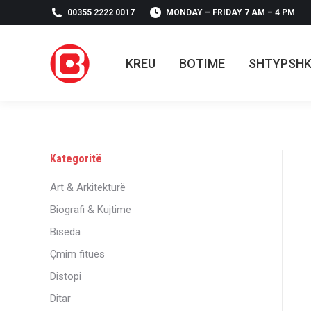
00355 2222 0017
MONDAY – FRIDAY 7 AM – 4 PM
KREU
BOTIME
SHTYPSH
KREU
BOTIME
SHTYPSH
Kategoritë
Art & Arkitekturë
Biografi & Kujtime
Biseda
Çmim fitues
Distopi
Ditar