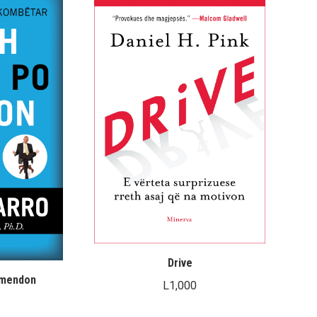
Drive
 mendon
L
1,000