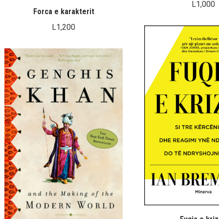
L
1,000
Forca e karakterit
L
1,200