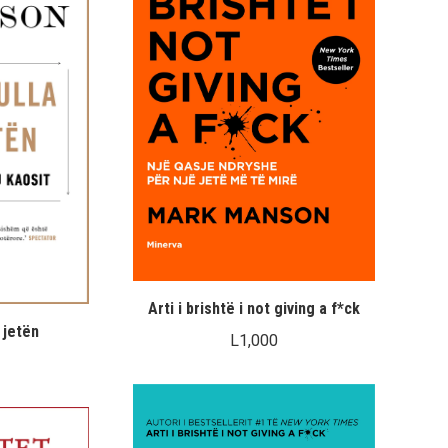
Arti i brishtë i not giving a f*ck
 jetën
L
1,000