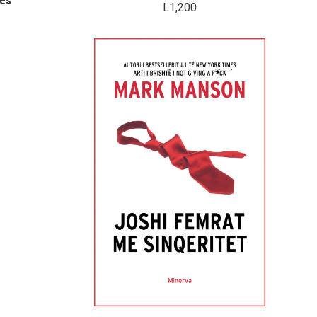
zës
L
1,200