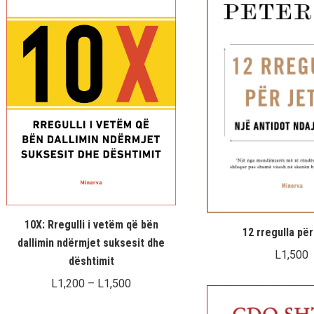
10X: Rregulli i vetëm që bën
12 rregulla për
dallimin ndërmjet suksesit dhe
L
1,500
dështimit
Interval
L
1,200
–
L
1,500
çmimesh: