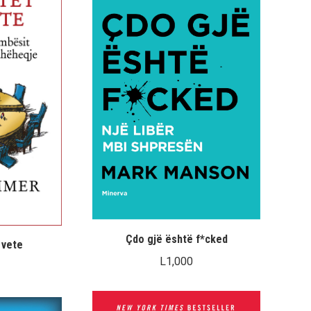
Çdo gjë është f*cked
 vete
L
1,000