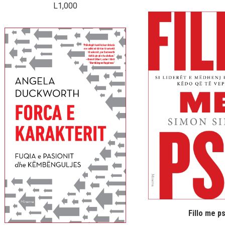
L
1,000
Fillo me p