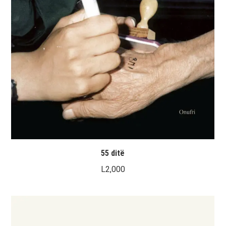
55 ditë
L
2,000