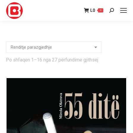
L
0
0
Search:
Po shfaqen 1–16 nga 27 përfundime gjithsej