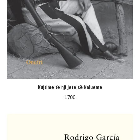
Kujtime të nji jete së kalueme
L
700