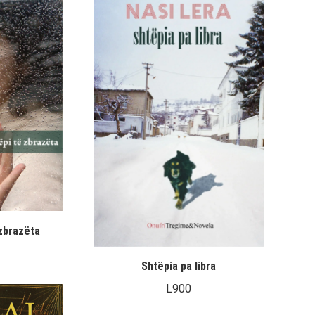
zbrazëta
Shtëpia pa libra
L
900