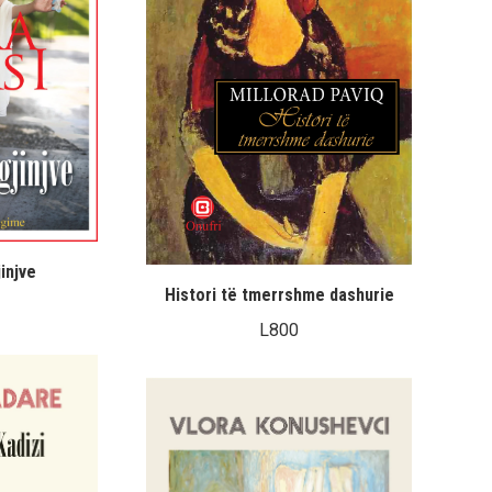
injve
Histori të tmerrshme dashurie
L
800