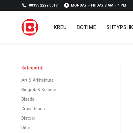
00355 2222 0017
MONDAY – FRIDAY 7 AM – 4 PM
KREU
BOTIME
SHTYPSH
KREU
BOTIME
SHTYPSH
Kategoritë
Art & Arkitekturë
Biografi & Kujtime
Biseda
Çmim fitues
Distopi
Ditar