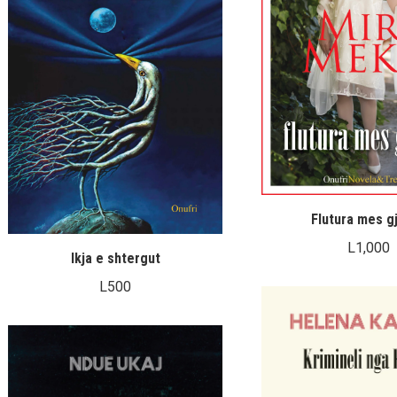
Flutura mes gj
L
1,000
Ikja e shtergut
L
500