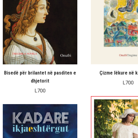
Bisedë për brilantet në pasditen e
Çizme lëkure në k
dhjetorit
L
700
L
700