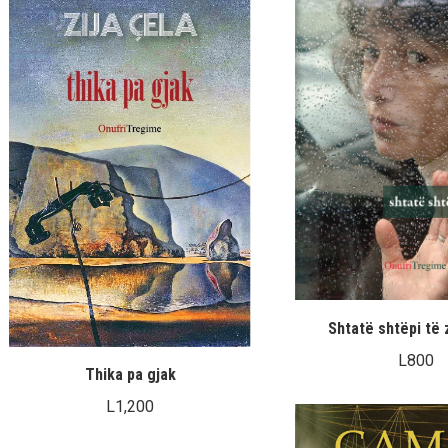
Shtatë shtëpi të 
L
800
Thika pa gjak
L
1,200