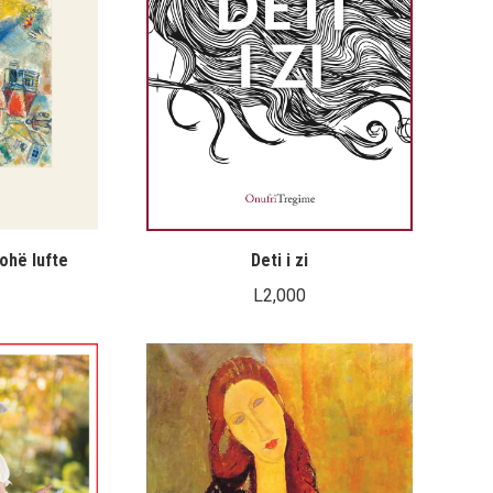
ohë lufte
Deti i zi
L
2,000