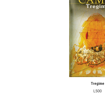
Tregime
L
500