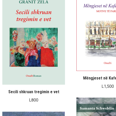
Mëngjeset në Kaf
L
1,500
Secili shkruan tregimin e vet
L
800