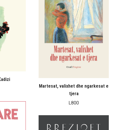
Kadizi
Martesat, valixhet dhe ngarkesat e
tjera
L
800