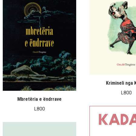
Krimineli nga 
L
800
Mbretëria e ëndrrave
L
800