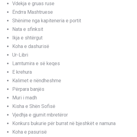
Vdekja e gruas ruse
Ëndrra Mashtruese
Shënime nga kapiteneria e portit
Nata e sfinksit
Ikja e shtërgut
Koha e dashurisë
Ur-Libri
Lamtumira e së keqes
E krehura
Kalimet e nëndheshme
Përpara banjës
Muri i madh
Kisha e Shën Sofisë
Vjedhja e gjumit mbretëror
Konkurs bukurie për burrat në bjeshkët e namuna
Koha e pasurisë