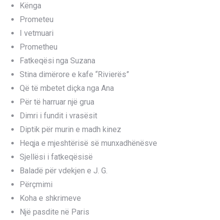
Kënga
Prometeu
I vetmuari
Prometheu
Fatkeqësi nga Suzana
Stina dimërore e kafe “Rivierës”
Që të mbetet diçka nga Ana
Për të harruar një grua
Dimri i fundit i vrasësit
Diptik për murin e madh kinez
Heqja e mjeshtërisë së munxadhënësve
Sjellësi i fatkeqësisë
Baladë për vdekjen e J. G.
Përçmimi
Koha e shkrimeve
Një pasdite në Paris