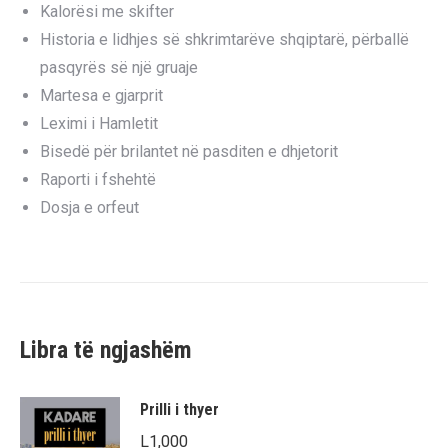
Kalorësi me skifter
Historia e lidhjes së shkrimtarëve shqiptarë, përballë
pasqyrës së një gruaje
Martesa e gjarprit
Leximi i Hamletit
Bisedë për brilantet në pasditen e dhjetorit
Raporti i fshehtë
Dosja e orfeut
Libra të ngjashëm
Prilli i thyer
L
1,000