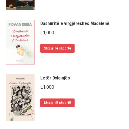
Dashuritë e virgjëreshës Madalenë
L
1,000
Shtoje në shportë
Letër Dylqinjës
L
1,000
Shtoje në shportë