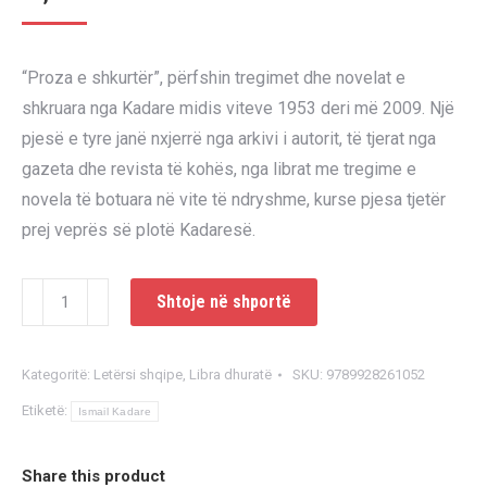
“Proza e shkurtër”, përfshin tregimet dhe novelat e
shkruara nga Kadare midis viteve 1953 deri më 2009. Një
pjesë e tyre janë nxjerrë nga arkivi i autorit, të tjerat nga
gazeta dhe revista të kohës, nga librat me tregime e
novela të botuara në vite të ndryshme, kurse pjesa tjetër
prej veprës së plotë Kadaresë.
Sasi
Shtoje në shportë
Proza
e
Kategoritë:
Letërsi shqipe
,
Libra dhuratë
SKU:
9789928261052
shkurtër
Etiketë:
e
Ismail Kadare
Kadaresë
Share this product