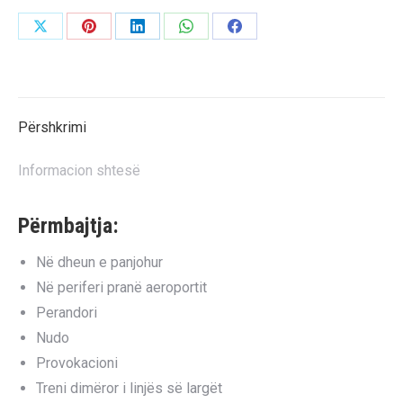
Share
Share
Share
Share
Share
on
on
on
on
on
X
Pinterest
LinkedIn
WhatsApp
Facebook
Përshkrimi
Informacion shtesë
Përmbajtja:
Në dheun e panjohur
Në periferi pranë aeroportit
Perandori
Nudo
Provokacioni
Treni dimëror i linjës së largët