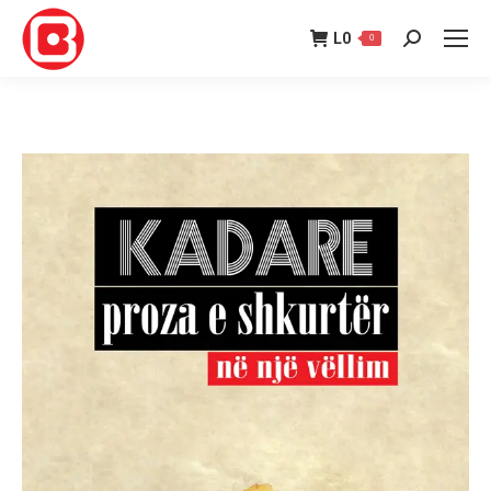
L
0
0
Search: