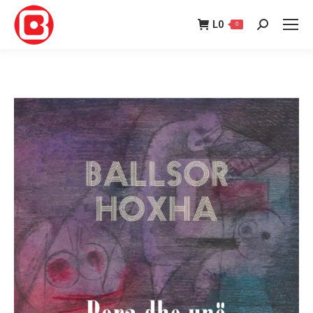
L
0
0
Search: