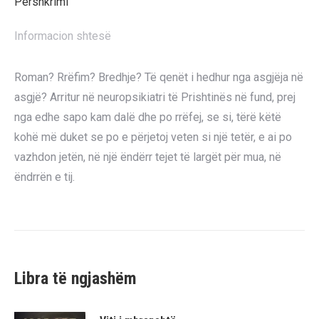
Përshkrimi
Informacion shtesë
Roman? Rrëfim? Bredhje? Të qenët i hedhur nga asgjëja në
asgjë? Arritur në neuropsikiatri të Prishtinës në fund, prej
nga edhe sapo kam dalë dhe po rrëfej, se si, tërë këtë
kohë më duket se po e përjetoj veten si një tetër, e ai po
vazhdon jetën, në një ëndërr tejet të largët për mua, në
ëndrrën e tij.
Libra të ngjashëm