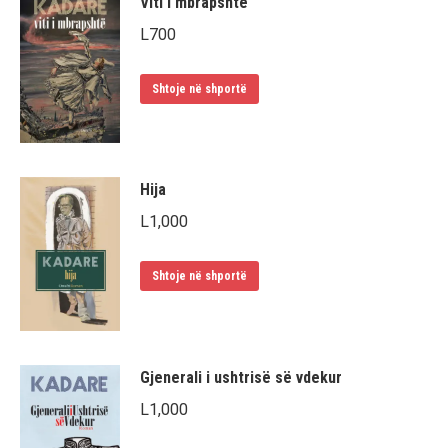
Viti i mbrapshtë
L
700
Shtoje në shportë
Hija
L
1,000
Shtoje në shportë
Gjenerali i ushtrisë së vdekur
L
1,000