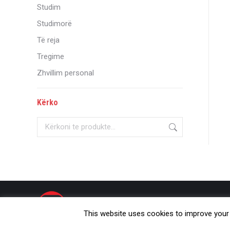
Studim
Studimorë
Të reja
Tregime
Zhvillim personal
Kërko
© Onufri 2020
This website uses cookies to improve your e