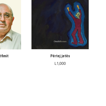
Përtej jetës
ëfimit
L
1,000