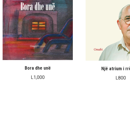
Bora dhe unë
Një atrium i rr
L
1,000
L
800