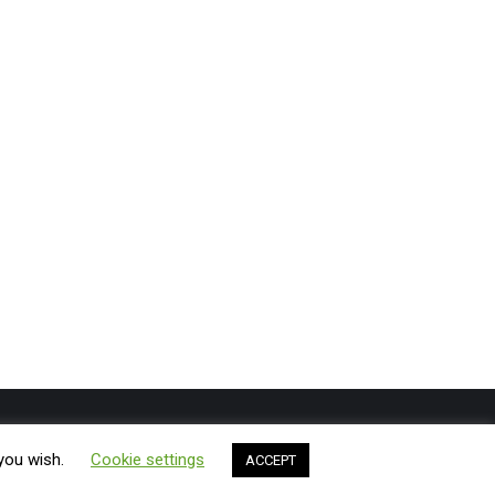
Shtypshkronja
Bli
Gazeta ExLibris
Rreth nesh
Kontakt
 you wish.
Cookie settings
ACCEPT