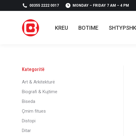
00355 2222 0017
MONDAY – FRIDAY 7 AM – 4 PM
KREU
BOTIME
SHTYPSH
KREU
BOTIME
SHTYPSH
Kategoritë
Art & Arkitekturë
Biografi & Kujtime
Biseda
Çmim fitues
Distopi
Ditar