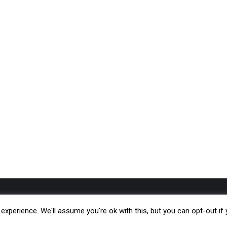
Kreu
Botime
xperience. We'll assume you're ok with this, but you can opt-out if