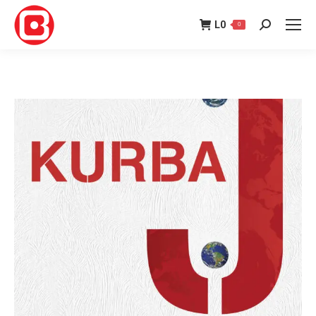
L
0
0
Search: