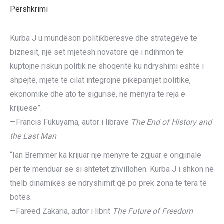
Përshkrimi
Kurba J u mundëson politikbërësve dhe strategëve të
biznesit, një set mjetesh novatore që i ndihmon të
kuptojnë riskun politik në shoqëritë ku ndryshimi është i
shpejtë, mjete të cilat integrojnë pikëpamjet politike,
ekonomike dhe ato të sigurisë, në mënyra të reja e
krijuese”.
—Francis Fukuyama, autor i librave
The End of History and
the Last Man
“Ian Bremmer ka krijuar një mënyrë të zgjuar e origjinale
për të menduar se si shtetet zhvillohen. Kurba J i shkon në
thelb dinamikës së ndryshimit që po prek zona të tëra të
botës.
—Fareed Zakaria, autor i librit
The Future of Freedom