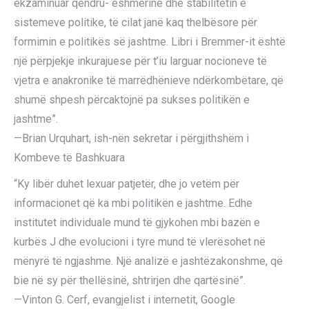
ekzaminuar qëndru- eshmërinë dhe stabilitetin e
sistemeve politike, të cilat janë kaq thelbësore për
formimin e politikës së jashtme. Libri i Bremmer-it është
një përpjekje inkurajuese për t’iu larguar nocioneve të
vjetra e anakronike të marrëdhënieve ndërkombëtare, që
shumë shpesh përcaktojnë pa sukses politikën e
jashtme”.
—Brian Urquhart, ish-nën sekretar i përgjithshëm i
Kombeve të Bashkuara
“Ky libër duhet lexuar patjetër, dhe jo vetëm për
informacionet që ka mbi politikën e jashtme. Edhe
institutet individuale mund të gjykohen mbi bazën e
kurbës J dhe evolucioni i tyre mund të vlerësohet në
mënyrë të ngjashme. Një analizë e jashtëzakonshme, që
bie në sy për thellësinë, shtrirjen dhe qartësinë”.
—Vinton G. Cerf, evangjelist i internetit, Google