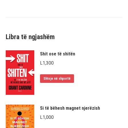
Libra të ngjashëm
Shit ose të shitën
L
1,300
Shtoje në shportë
Si të bëhesh magnet njerëzish
L
1,000