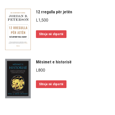
12 rregulla për jetën
L
1,500
Shtoje në shportë
Mësimet e historisë
L
800
Shtoje në shportë