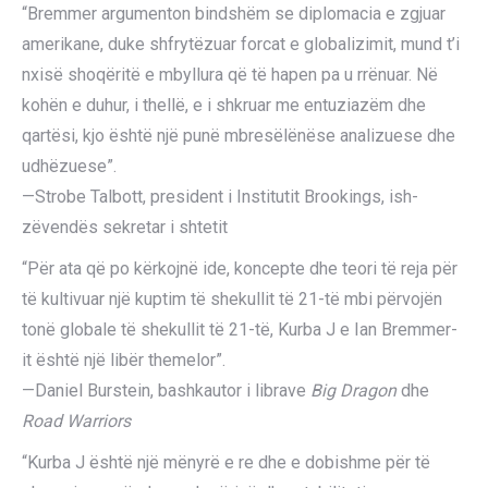
“Bremmer argumenton bindshëm se diplomacia e zgjuar
amerikane, duke shfrytëzuar forcat e globalizimit, mund t’i
nxisë shoqëritë e mbyllura që të hapen pa u rrënuar. Në
kohën e duhur, i thellë, e i shkruar me entuziazëm dhe
qartësi, kjo është një punë mbresëlënëse analizuese dhe
udhëzuese”.
—Strobe Talbott, president i Institutit Brookings, ish-
zëvendës sekretar i shtetit
“Për ata që po kërkojnë ide, koncepte dhe teori të reja për
të kultivuar një kuptim të shekullit të 21-të mbi përvojën
tonë globale të shekullit të 21-të, Kurba J e Ian Bremmer-
it është një libër themelor”.
—Daniel Burstein, bashkautor i librave
Big Dragon
dhe
Road Warriors
“Kurba J është një mënyrë e re dhe e dobishme për të