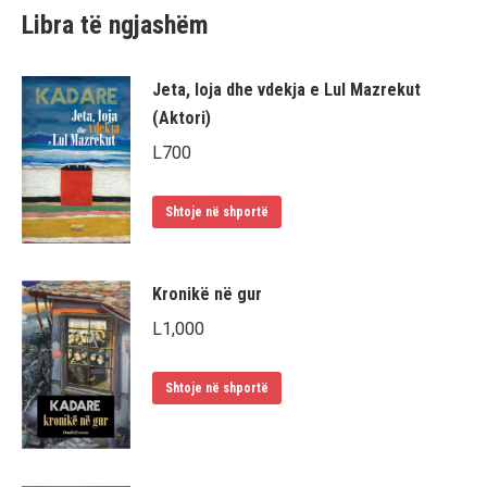
Libra të ngjashëm
Jeta, loja dhe vdekja e Lul Mazrekut
(Aktori)
L
700
Shtoje në shportë
Kronikë në gur
L
1,000
Shtoje në shportë