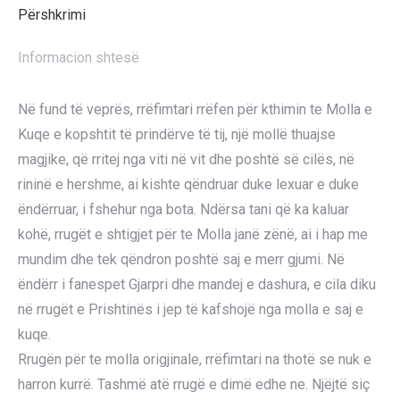
Përshkrimi
Informacion shtesë
Në fund të veprës, rrëfimtari rrëfen për kthimin te Molla e
Kuqe e kopshtit të prindërve të tij, një mollë thuajse
magjike, që rritej nga viti në vit dhe poshtë së cilës, në
rininë e hershme, ai kishte qëndruar duke lexuar e duke
ëndërruar, i fshehur nga bota. Ndërsa tani që ka kaluar
kohë, rrugët e shtigjet për te Molla janë zënë, ai i hap me
mundim dhe tek qëndron poshtë saj e merr gjumi. Në
ëndërr i fanespet Gjarpri dhe mandej e dashura, e cila diku
në rrugët e Prishtinës i jep të kafshojë nga molla e saj e
kuqe.
Rrugën për te molla origjinale, rrëfimtari na thotë se nuk e
harron kurrë. Tashmë atë rrugë e dimë edhe ne. Njëjtë siç