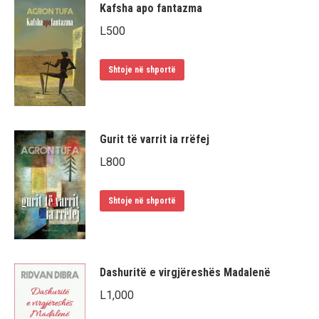
Kafsha apo fantazma
L
500
Shtoje në shportë
Gurit të varrit ia rrëfej
L
800
Shtoje në shportë
Dashuritë e virgjëreshës Madalenë
L
1,000