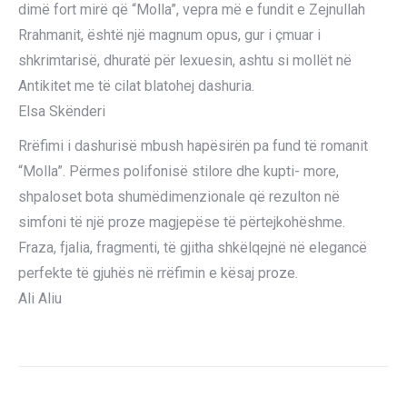
dimë fort mirë që “Molla”, vepra më e fundit e Zejnullah
Rrahmanit, është një magnum opus, gur i çmuar i
shkrimtarisë, dhuratë për lexuesin, ashtu si mollët në
Antikitet me të cilat blatohej dashuria.
Elsa Skënderi
Rrëfimi i dashurisë mbush hapësirën pa fund të romanit
“Molla”. Përmes polifonisë stilore dhe kupti- more,
shpaloset bota shumëdimenzionale që rezulton në
simfoni të një proze magjepëse të përtejkohëshme.
Fraza, fjalia, fragmenti, të gjitha shkëlqejnë në elegancë
perfekte të gjuhës në rrëfimin e kësaj proze.
Ali Aliu