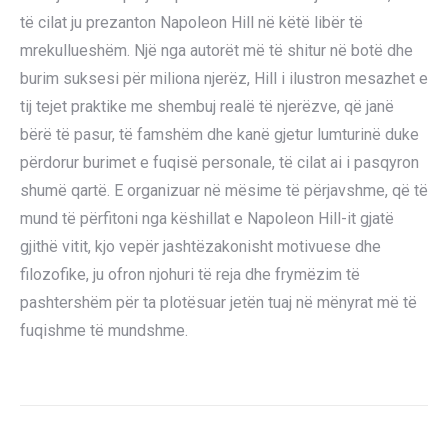
të cilat ju prezanton Napoleon Hill në këtë libër të
mrekullueshëm. Një nga autorët më të shitur në botë dhe
burim suksesi për miliona njerëz, Hill i ilustron mesazhet e
tij tejet praktike me shembuj realë të njerëzve, që janë
bërë të pasur, të famshëm dhe kanë gjetur lumturinë duke
përdorur burimet e fuqisë personale, të cilat ai i pasqyron
shumë qartë. E organizuar në mësime të përjavshme, që të
mund të përfitoni nga këshillat e Napoleon Hill-it gjatë
gjithë vitit, kjo vepër jashtëzakonisht motivuese dhe
filozofike, ju ofron njohuri të reja dhe frymëzim të
pashtershëm për ta plotësuar jetën tuaj në mënyrat më të
fuqishme të mundshme.