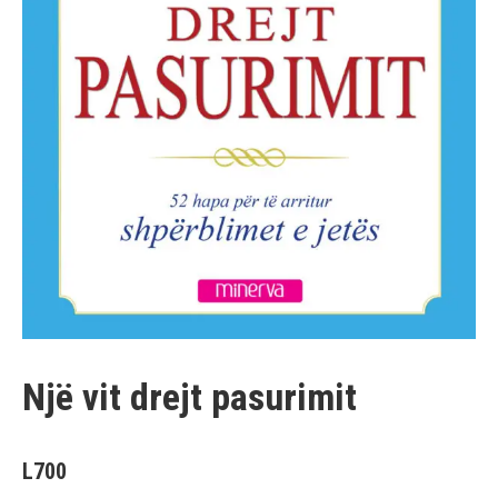
Një vit drejt pasurimit
L
700