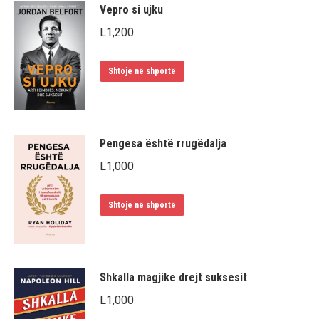
Vepro si ujku
L
1,200
Shtoje në shportë
Pengesa është rrugëdalja
L
1,000
Shtoje në shportë
Shkalla magjike drejt suksesit
L
1,000