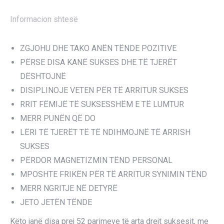
Informacion shtesë
ZGJOHU DHE TAKO ANËN TËNDE POZITIVE
PËRSE DISA KANË SUKSES DHE TË TJERËT
DËSHTOJNË
DISIPLINOJE VETEN PËR TË ARRITUR SUKSES
RRIT FËMIJË TË SUKSESSHËM E TË LUMTUR
MERR PUNËN QË DO
LËRI TË TJERËT TË TË NDIHMOJNË TË ARRISH
SUKSES
PËRDOR MAGNETIZMIN TËND PERSONAL
MPOSHTE FRIKËN PËR TË ARRITUR SYNIMIN TËND
MERR NGRITJE NË DETYRË
JETO JETËN TËNDE
Këto janë disa prej 52 parimeve të arta drejt suksesit, me