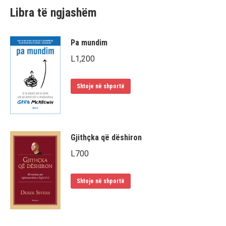
Libra të ngjashëm
Pa mundim
L
1,200
Shtoje në shportë
Gjithçka që dëshiron
L
700
Shtoje në shportë