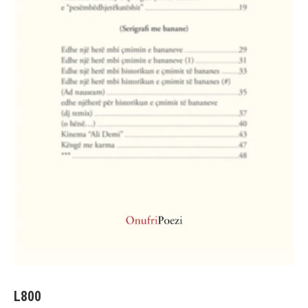
L
800