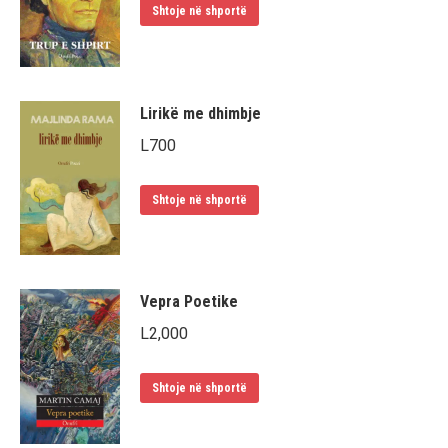
Shtoje në shportë
Lirikë me dhimbje
L
700
Shtoje në shportë
Vepra Poetike
L
2,000
Shtoje në shportë