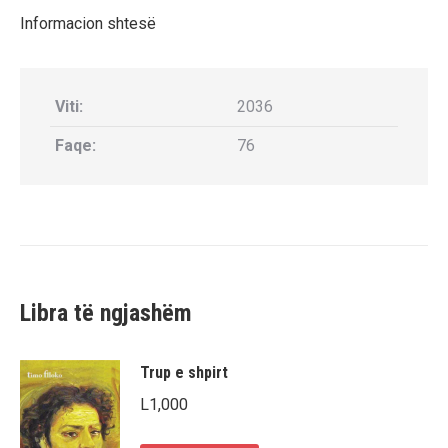
Informacion shtesë
Viti:
2036
Faqe:
76
Libra të ngjashëm
Trup e shpirt
L
1,000