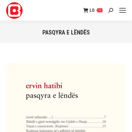
L
0
0
Search:
PASQYRA E LËNDËS
You are here: