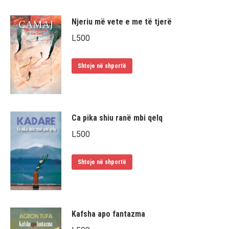
Njeriu më vete e me të tjerë
L
500
Shtoje në shportë
Ca pika shiu ranë mbi qelq
L
500
Shtoje në shportë
Kafsha apo fantazma