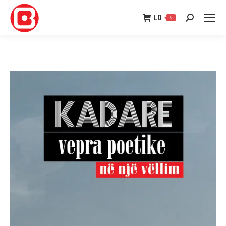
L
0
0
Search: