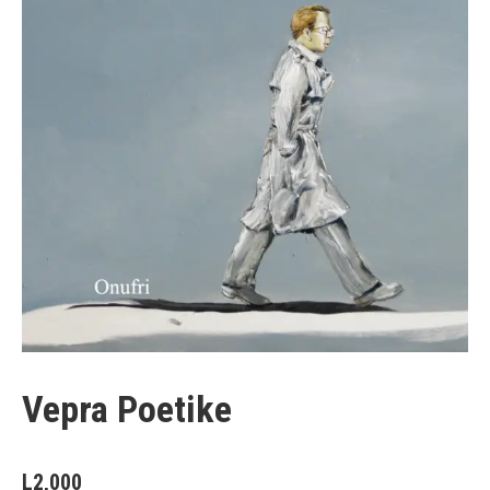
Vepra Poetike
L
2,000