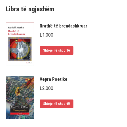
Libra të ngjashëm
Rrathë të brendashkruar
L
1,000
Shtoje në shportë
Vepra Poetike
L
2,000
Shtoje në shportë