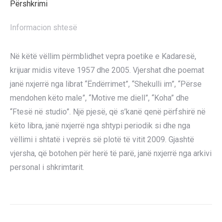
Përshkrimi
Informacion shtesë
Në këtë vëllim përmblidhet vepra poetike e Kadaresë,
krijuar midis viteve 1957 dhe 2005. Vjershat dhe poemat
janë nxjerrë nga librat “Ëndërrimet”, “Shekulli im”, “Përse
mendohen këto male”, “Motive me diell”, “Koha” dhe
“Ftesë në studio”. Një pjesë, që s’kanë qenë përfshirë në
këto libra, janë nxjerrë nga shtypi periodik si dhe nga
vëllimi i shtatë i veprës së plotë të vitit 2009. Gjashtë
vjersha, që botohen për herë të parë, janë nxjerrë nga arkivi
personal i shkrimtarit.