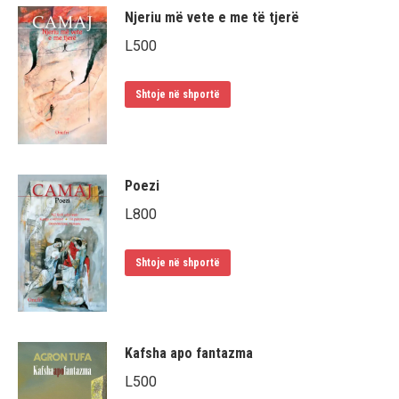
Njeriu më vete e me të tjerë
L
500
Shtoje në shportë
Poezi
L
800
Shtoje në shportë
Kafsha apo fantazma
L
500