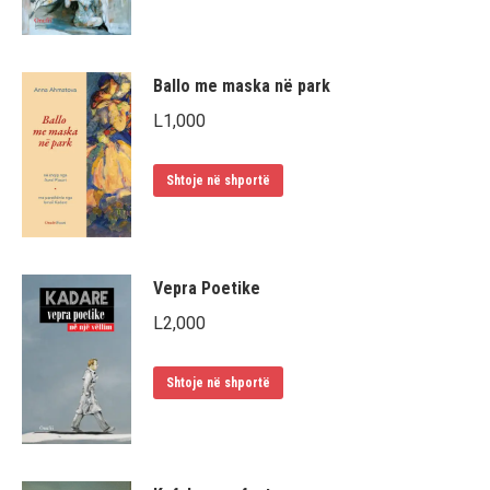
Ballo me maska në park
L
1,000
Shtoje në shportë
Vepra Poetike
L
2,000
Shtoje në shportë