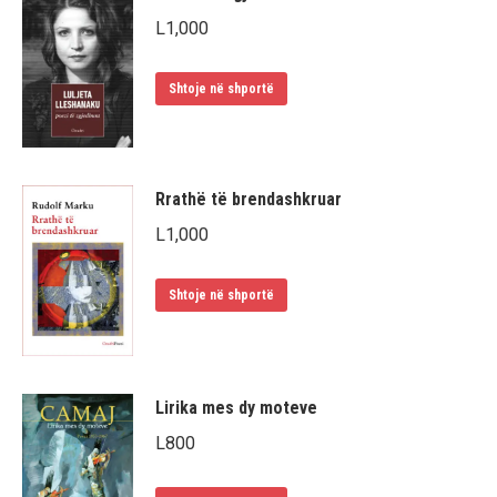
L
1,000
Shtoje në shportë
Rrathë të brendashkruar
L
1,000
Shtoje në shportë
Lirika mes dy moteve
L
800