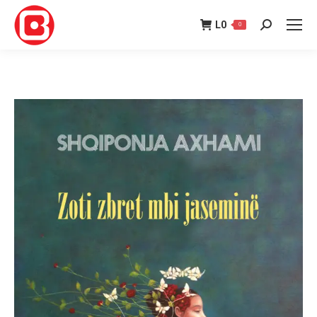
L
0
0
Search: