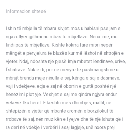
Informacion shtesë
Ishin të mbjella të mbara sivjet; mos u habisni pse jam e
ngazëllyer gjithmonë mbas të mbjellave. Nëna ime, më
lindi pas të mbjellave. Kishte kokrra fare misri nëpër
mëngët e përvjelura të bluzës kur më lëshoi në shtrojën e
vjetër. Ndaj, ndoshta një pjesë imja mbetet lëndinave, urive,
fshatrave. Nuk e di, por në mënyrë të pashmangshme u
mbrujt brenda meje ninulla e saj, kënga e saj e dasmave,
vaji i vdekjeve, ecja e saj në oborrin e gurtë poshtë një
hënëzimi plot yje. Veshjet e saj me qindra ngjyra endur
vekëve. Iku herët. E kështu mes dhimbjes, mallit, në
shtëpizën e vjetër që mbante aromën e borzilokut të
rrobave të saj, nën muzikën e fyejve dhe të një lahute që i
ra deri në vdekje i verbëri i asaj lagjeje, unë nxora prej