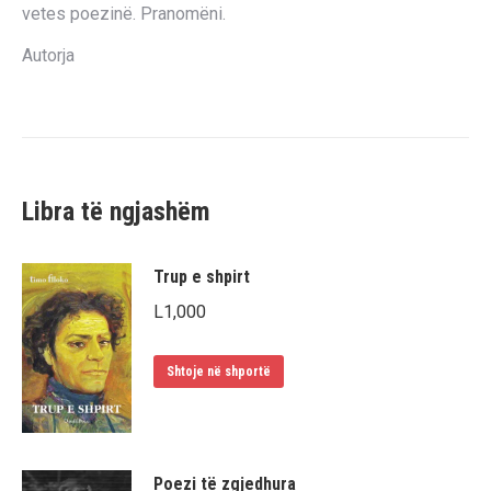
vetes poezinë. Pranomëni.
Autorja
Libra të ngjashëm
Trup e shpirt
L
1,000
Shtoje në shportë
Poezi të zgjedhura