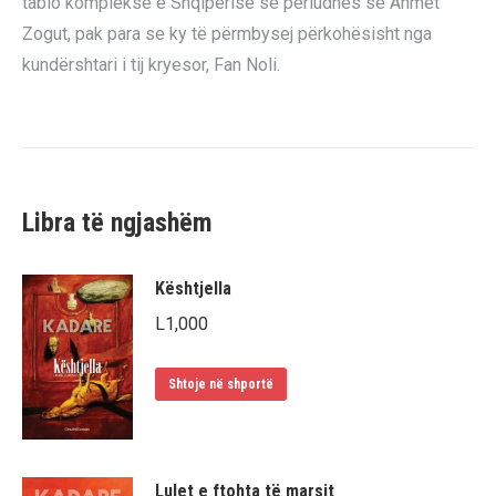
tablo komplekse e Shqipërisë së periudhës së Ahmet
Zogut, pak para se ky të përmbysej përkohësisht nga
kundërshtari i tij kryesor, Fan Noli.
Libra të ngjashëm
Kështjella
L
1,000
Shtoje në shportë
Lulet e ftohta të marsit