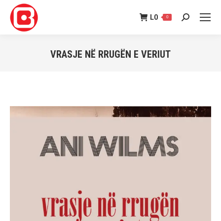
L
0
0
Search:
VRASJE NË RRUGËN E VERIUT
You are here: