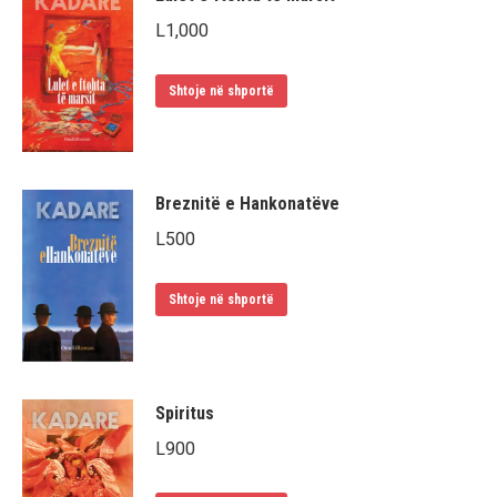
L
1,000
Shtoje në shportë
Breznitë e Hankonatëve
L
500
Shtoje në shportë
Spiritus
L
900