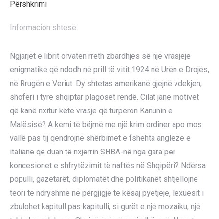
Përshkrimi
Informacion shtesë
Ngjarjet e librit orvaten rreth zbardhjes së një vrasjeje
enigmatike që ndodh në prill të vitit 1924 në Urën e Drojës,
në Rrugën e Veriut: Dy shtetas amerikanë gjejnë vdekjen,
shoferi i tyre shqiptar plagoset rëndë. Cilat janë motivet
që kanë nxitur këtë vrasje që turpëron Kanunin e
Malësisë? A kemi të bëjmë me një krim ordiner apo mos
vallë pas tij qëndrojnë shërbimet e fshehta angleze e
italiane që duan të nxjerrin SHBA-në nga gara për
koncesionet e shfrytëzimit të naftës në Shqipëri? Ndërsa
populli, gazetarët, diplomatët dhe politikanët shtjellojnë
teori të ndryshme në përgjigje të kësaj pyetjeje, lexuesit i
zbulohet kapitull pas kapitulli, si gurët e një mozaiku, një