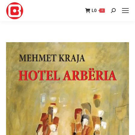
L
0
0
Search: