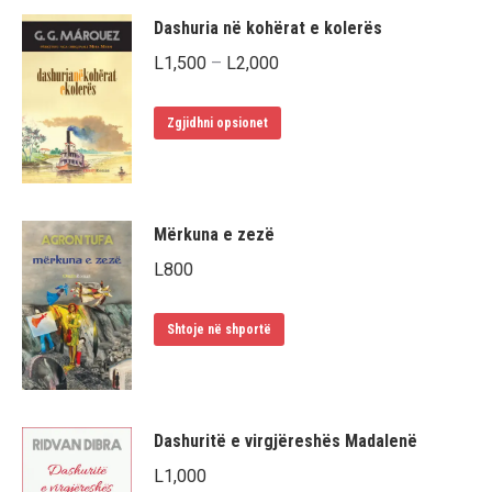
Dashuria në kohërat e kolerës
Interval
L
1,500
–
L
2,000
çmimesh:
Ky
L1,500
Zgjidhni opsionet
produkt
deri
ka
më
disa
L2,000
Mërkuna e zezë
variante.
L
800
Mundësitë
mund
Shtoje në shportë
të
zgjidhen
te
faqja
Dashuritë e virgjëreshës Madalenë
e
L
1,000
produktit