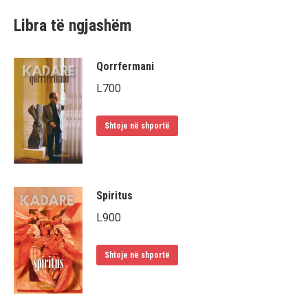
Libra të ngjashëm
Qorrfermani
L
700
Shtoje në shportë
Spiritus
L
900
Shtoje në shportë