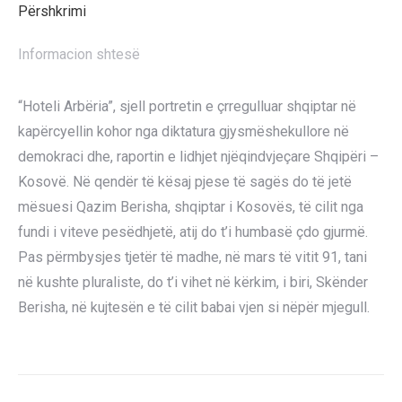
Përshkrimi
Informacion shtesë
“Hoteli Arbëria”, sjell portretin e çrregulluar shqiptar në
kapërcyellin kohor nga diktatura gjysmëshekullore në
demokraci dhe, raportin e lidhjet njëqindvjeçare Shqipëri –
Kosovë. Në qendër të kësaj pjese të sagës do të jetë
mësuesi Qazim Berisha, shqiptar i Kosovës, të cilit nga
fundi i viteve pesëdhjetë, atij do t’i humbasë çdo gjurmë.
Pas përmbysjes tjetër të madhe, në mars të vitit 91, tani
në kushte pluraliste, do t’i vihet në kërkim, i biri, Skënder
Berisha, në kujtesën e të cilit babai vjen si nëpër mjegull.