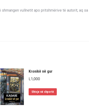
i shmangen vullnetit apo pritshmërive të autorit, aq sa
Kronikë në gur
L
1,000
Shtoje në shportë