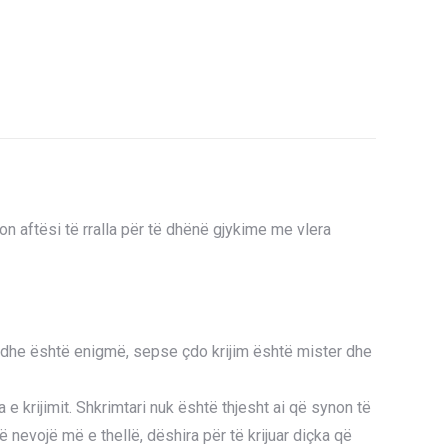
n aftësi të rralla për të dhënë gjykime me vlera
i — dhe është enigmë, sepse çdo krijim është mister dhe
 e krijimit. Shkrimtari nuk është thjesht ai që synon të
nevojë më e thellë, dëshira për të krijuar diçka që