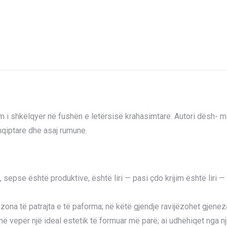
 i shkëlqyer në fushën e letërsisë krahasimtare. Autori dësh- mo
shqiptare dhe asaj rumune.
is, sepse është produktive, është liri — pasi çdo krijim është lir
zona të patrajta e të paforma; në këtë gjendje ravijëzohet gjeneza
vepër një ideal estetik të formuar më parë; ai udhëhiqet nga një 