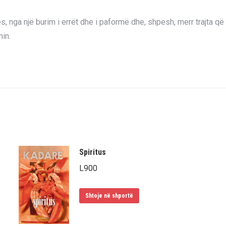
 nga një burim i errët dhe i paformë dhe, shpesh, merr trajta që 
min.
Spiritus
L
900
Shtoje në shportë