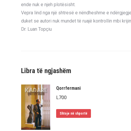
ende nuk e njeh plotësisht.
Vepra lind nga një shtresë e nëndheshme e ndërgjegjes,
duket se autori nuk mundet të ruajë kontrollin mbi kriji
Dr. Luan Topçiu
Libra të ngjashëm
Qorrfermani
L
700
Shtoje në shportë