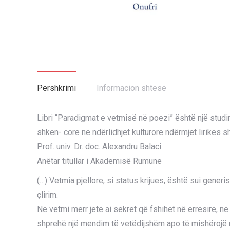
Përshkrimi
Informacion shtesë
Libri “Paradigmat e vetmisë në poezi” është një studim
shken- core në ndërlidhjet kulturore ndërmjet lirikës 
Prof. univ. Dr. doc. Alexandru Balaci
Anëtar titullar i Akademisë Rumune
(…) Vetmia pjellore, si status krijues, është sui gener
çlirim.
Në vetmi merr jetë ai sekret që fshihet në errësirë, në 
shprehë një mendim të vetëdijshëm apo të mishërojë në 