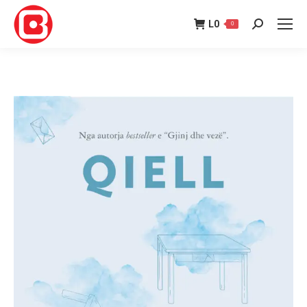
L
0
0
Search: