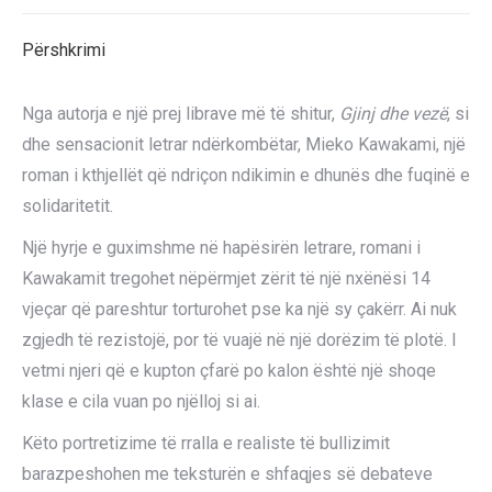
X
Pinterest
LinkedIn
WhatsApp
Facebook
Përshkrimi
Nga autorja e një prej librave më të shitur,
Gjinj dhe vezë
, si
dhe sensacionit letrar ndërkombëtar, Mieko Kawakami, një
roman i kthjellët që ndriçon ndikimin e dhunës dhe fuqinë e
solidaritetit.
Një hyrje e guximshme në hapësirën letrare, romani i
Kawakamit tregohet nëpërmjet zërit të një nxënësi 14
vjeçar që pareshtur torturohet pse ka një sy çakërr. Ai nuk
zgjedh të rezistojë, por të vuajë në një dorëzim të plotë. I
vetmi njeri që e kupton çfarë po kalon është një shoqe
klase e cila vuan po njëlloj si ai.
Këto portretizime të rralla e realiste të bullizimit
barazpeshohen me teksturën e shfaqjes së debateve