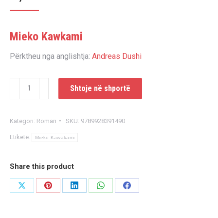
Mieko Kawkami
Përktheu nga anglishtja:
Andreas Dushi
Sasi
Shtoje në shportë
Qiell
Kategori:
Roman
SKU:
9789928391490
Etiketë:
Mieko Kawakami
Share this product
Share
Share
Share
Share
Share
on
on
on
on
on