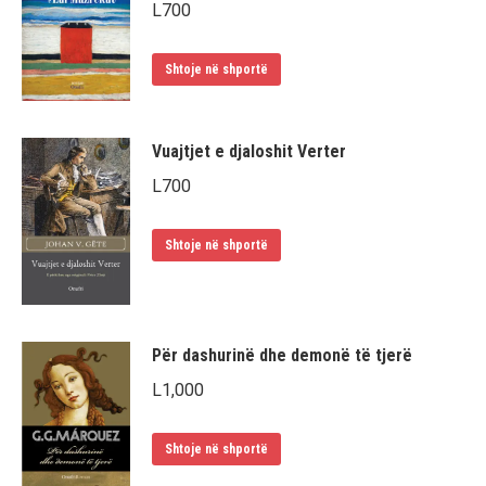
L
700
Shtoje në shportë
Vuajtjet e djaloshit Verter
L
700
Shtoje në shportë
Për dashurinë dhe demonë të tjerë
L
1,000
Shtoje në shportë