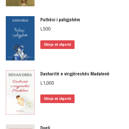
Puthësi i paligjshëm
L
500
Shtoje në shportë
Dashuritë e virgjëreshës Madalenë
L
1,000
Shtoje në shportë
Dueli