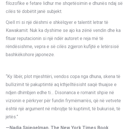
filozofike e fetare lidhur me shqetësimin e dhunës ndaj së
cilës të dobëtit janë subjekt.
Qiell rri si një dëshmi e shkëlqyer e talentit letrar të
Kawakamit. Nuk ka dyshime se ajo ka zënë vendin dhe ka
fituar reputacionin si një ndër autoret e reja më të
rëndësishme, vepra e së cilës zgjeron kufijtë e letërsisë
bashkëkohore japoneze.
“Ky libër, plot mjeshtëri, vendos copa nga dhuna, skena të
bullizimit të pakuptimtë aq kthjelltësisht saqë thuajse e
ndjen dhimbjen edhe ti… Disonanca e romanit shpie në
vizionin e përkryer për fundin frymëmarrës, që në vetvete
është një argument në mbrojtje të kuptimit, të bukurisë, të
jetës.”
—Nadja Spiegelman, The New York Times Book