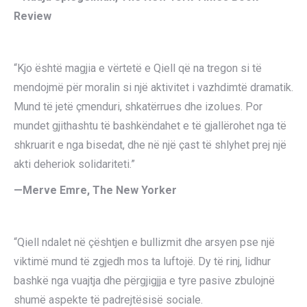
Review
“Kjo është magjia e vërtetë e Qiell që na tregon si të
mendojmë për moralin si një aktivitet i vazhdimtë dramatik.
Mund të jetë çmenduri, shkatërrues dhe izolues. Por
mundet gjithashtu të bashkëndahet e të gjallërohet nga të
shkruarit e nga bisedat, dhe në një çast të shlyhet prej një
akti deheriok solidariteti.”
—Merve Emre, The New Yorker
“Qiell ndalet në çështjen e bullizmit dhe arsyen pse një
viktimë mund të zgjedh mos ta luftojë. Dy të rinj, lidhur
bashkë nga vuajtja dhe përgjigjja e tyre pasive zbulojnë
shumë aspekte të padrejtësisë sociale.