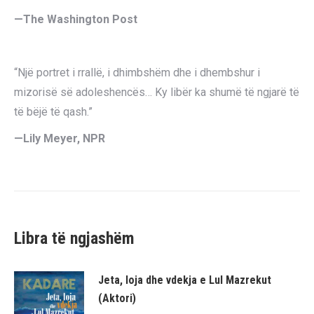
—The Washington Post
“Një portret i rrallë, i dhimbshëm dhe i dhembshur i
mizorisë së adoleshencës… Ky libër ka shumë të ngjarë të
të bëjë të qash.”
—Lily Meyer, NPR
Libra të ngjashëm
Jeta, loja dhe vdekja e Lul Mazrekut
(Aktori)