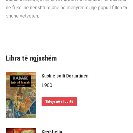
në frikë, në nënshtrim dhe në mënyrën si një popull fillon ta
shohë vetveten.
Libra të ngjashëm
Kush e solli Doruntinën
L
900
Shtoje në shportë
Kështjella