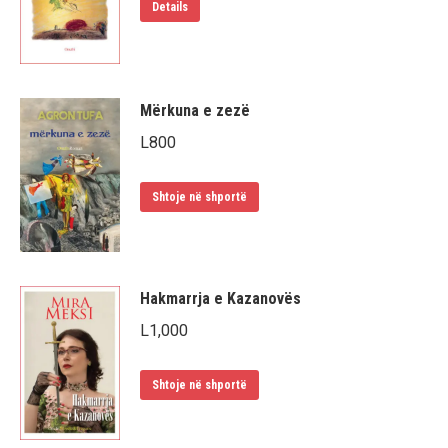
Details
Mërkuna e zezë
L
800
Shtoje në shportë
Hakmarrja e Kazanovës
L
1,000
Shtoje në shportë