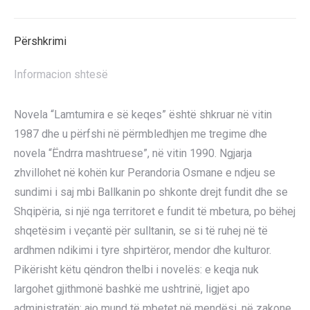
X
Pinterest
LinkedIn
WhatsApp
Facebook
Përshkrimi
Informacion shtesë
Novela “Lamtumira e së keqes” është shkruar në vitin
1987 dhe u përfshi në përmbledhjen me tregime dhe
novela “Ëndrra mashtruese”, në vitin 1990. Ngjarja
zhvillohet në kohën kur Perandoria Osmane e ndjeu se
sundimi i saj mbi Ballkanin po shkonte drejt fundit dhe se
Shqipëria, si një nga territoret e fundit të mbetura, po bëhej
shqetësim i veçantë për sulltanin, se si të ruhej në të
ardhmen ndikimi i tyre shpirtëror, mendor dhe kulturor.
Pikërisht këtu qëndron thelbi i novelës: e keqja nuk
largohet gjithmonë bashkë me ushtrinë, ligjet apo
administratën; ajo mund të mbetet në mendësi, në zakone,