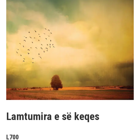
Lamtumira e së keqes
L
700