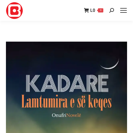
L
0
0
Search: