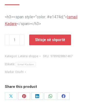
<h3><span style=”color: #e1474d;”>
Ismail
Kadare
</span></h3>
Sasi
Shtoje në shportë
Lamtumira
e
Kategori:
Letërsi shqipe
SKU:
9789928861467
së
Etiketë:
keqes
Ismail Kadare
Markë:
Onufri
Share this product
Share
Share
Share
Share
Share
on
on
on
on
on