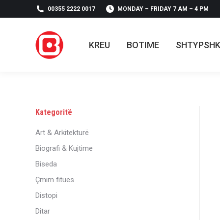
00355 2222 0017
MONDAY – FRIDAY 7 AM – 4 PM
KREU
BOTIME
SHTYPSH
KREU
BOTIME
SHTYPSH
Kategoritë
Art & Arkitekturë
Biografi & Kujtime
Biseda
Çmim fitues
Distopi
Ditar