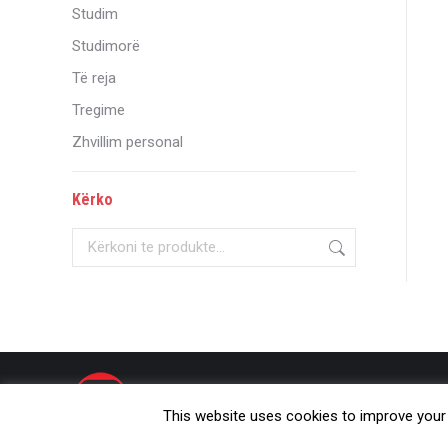
Studim
Studimorë
Të reja
Tregime
Zhvillim personal
Kërko
© Onufri 2020
This website uses cookies to improve your e