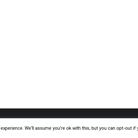
Kreu
Botime
xperience. We'll assume you're ok with this, but you can opt-out if