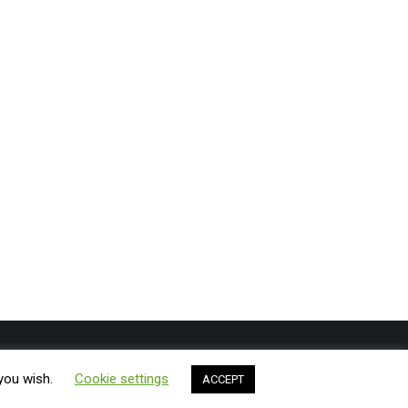
Shtypshkronja
Bli
Gazeta ExLibris
Rreth nesh
Kontakt
 you wish.
Cookie settings
ACCEPT