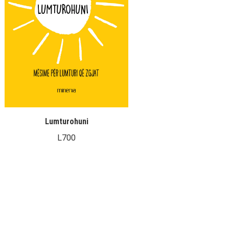
Lumturohuni
L
700