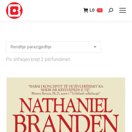
L
0
0
Search:
Po shfaqen krejt 2 përfundimet