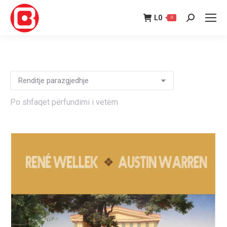
L
0
0
Search:
Po shfaqet përfundimi i vetëm