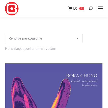
L
0
0
Search:
Po shfaqet përfundimi i vetëm