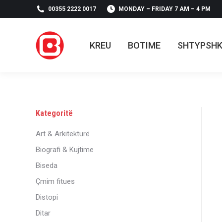
00355 2222 0017
MONDAY – FRIDAY 7 AM – 4 PM
KREU
BOTIME
SHTYPSH
KREU
BOTIME
SHTYPSH
Kategoritë
Art & Arkitekturë
Biografi & Kujtime
Biseda
Çmim fitues
Distopi
Ditar