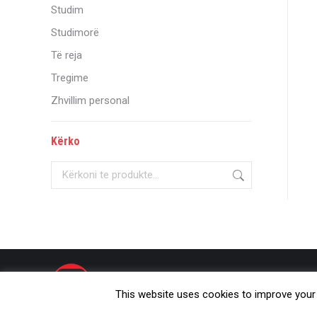
Studim
Studimorë
Të reja
Tregime
Zhvillim personal
Kërko
© Onufri 2020
This website uses cookies to improve your e