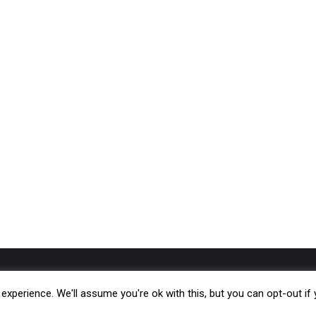
Kreu
Botime
xperience. We'll assume you're ok with this, but you can opt-out if