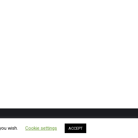
Shtypshkronja
Bli
Gazeta ExLibris
Rreth nesh
Kontakt
 you wish.
Cookie settings
ACCEPT