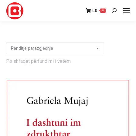
L
0
0
Search:
Po shfaqet përfundimi i vetëm