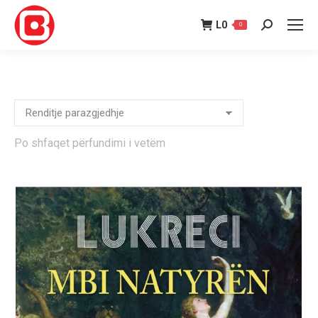
L
0
0
Search:
Po shfaqet përfundimi i vetëm