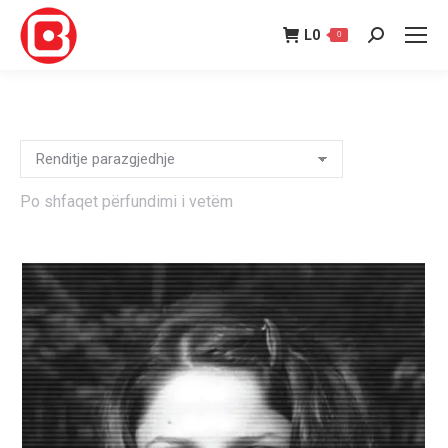
L
0
0
Search:
Po shfaqet përfundimi i vetëm