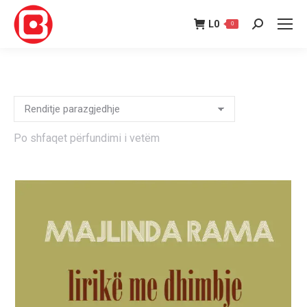
L
0
0
Search:
Po shfaqet përfundimi i vetëm