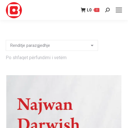
L
0
0
Search:
Po shfaqet përfundimi i vetëm