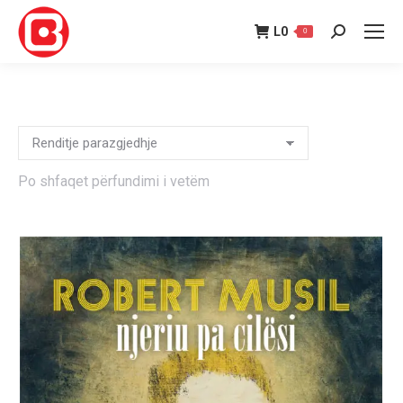
L
0
0
Search:
Po shfaqet përfundimi i vetëm