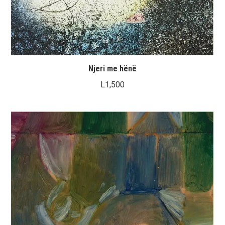
Njeri me hënë
L
1,500