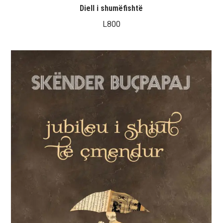
Diell i shumëfishtë
L
800