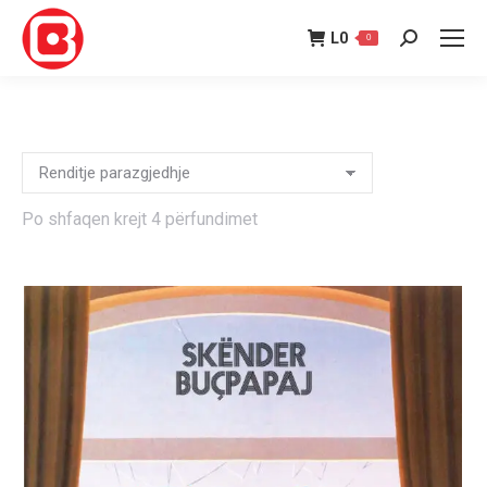
L
0
0
Search:
Po shfaqen krejt 4 përfundimet