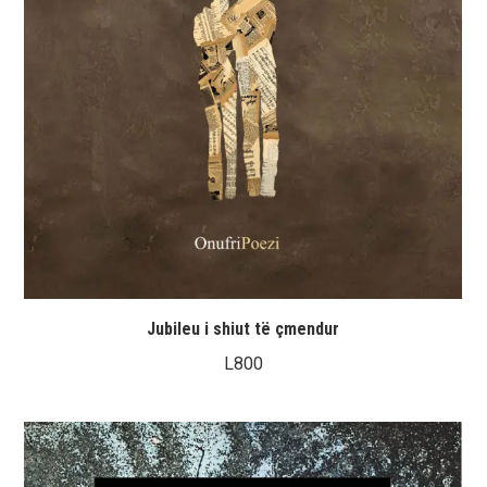
Jubileu i shiut të çmendur
L
800