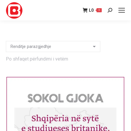
L
0
0
Search:
Po shfaqet përfundimi i vetëm