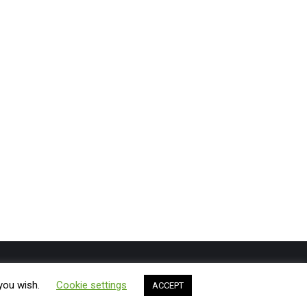
Shtypshkronja
Bli
Gazeta ExLibris
Rreth nesh
Kontakt
 you wish.
Cookie settings
ACCEPT