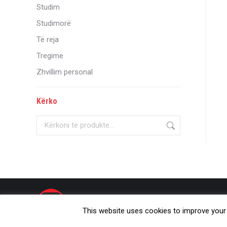
Studim
Studimorë
Të reja
Tregime
Zhvillim personal
Kërko
© Onufri 2020
This website uses cookies to improve your e