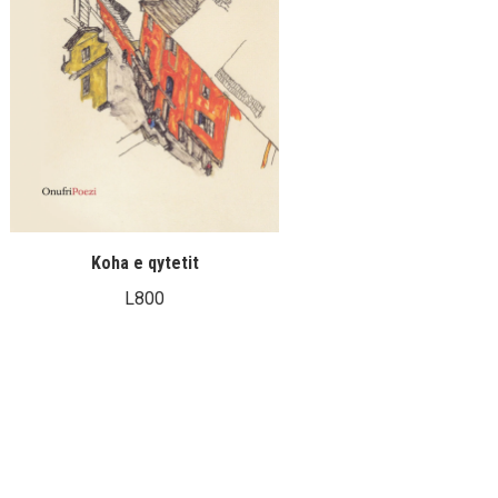
Koha e qytetit
L
800