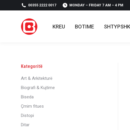
00355 2222 0017
MONDAY – FRIDAY 7 AM – 4 PM
KREU
BOTIME
SHTYPSH
KREU
BOTIME
SHTYPSH
Kategoritë
Art & Arkitekturë
Biografi & Kujtime
Biseda
Çmim fitues
Distopi
Ditar