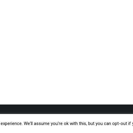
Kreu
Botime
xperience. We'll assume you're ok with this, but you can opt-out if