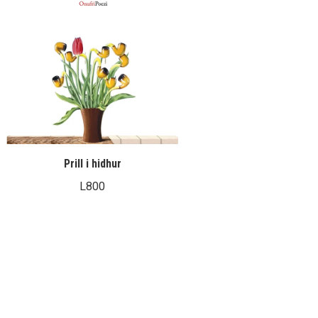
Prill i hidhur
L
800