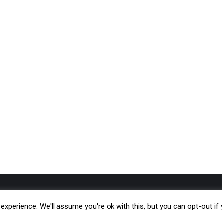
Kreu
Botime
xperience. We'll assume you're ok with this, but you can opt-out if