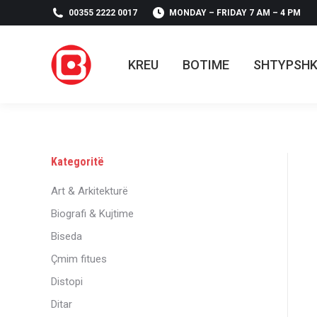
00355 2222 0017
MONDAY – FRIDAY 7 AM – 4 PM
KREU
BOTIME
SHTYPSH
KREU
BOTIME
SHTYPSH
Kategoritë
Art & Arkitekturë
Biografi & Kujtime
Biseda
Çmim fitues
Distopi
Ditar