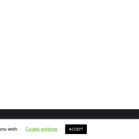
Shtypshkronja
Bli
Gazeta ExLibris
Rreth nesh
Kontakt
 you wish.
Cookie settings
ACCEPT