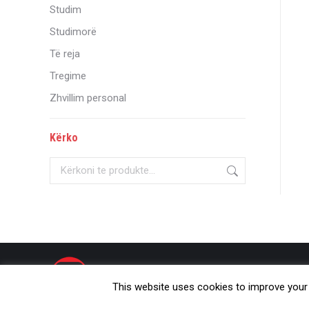
Studim
Studimorë
Të reja
Tregime
Zhvillim personal
Kërko
© Onufri 2020
This website uses cookies to improve your e