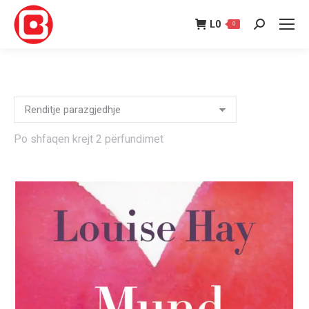
L
0
0
Search:
Po shfaqen krejt 2 përfundimet