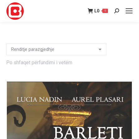
L
0
0
Search:
Po shfaqet përfundimi i vetëm