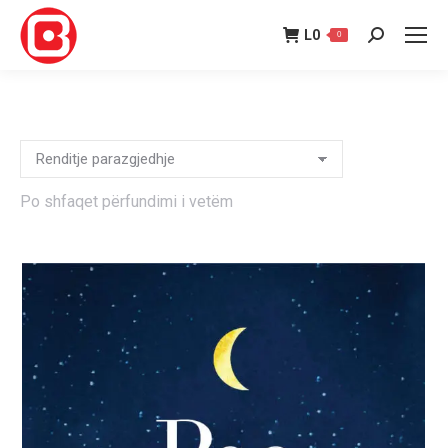
L
0
0
Search:
Po shfaqet përfundimi i vetëm