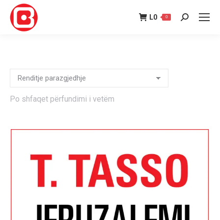
L
0
0
Search:
Po shfaqet përfundimi i vetëm