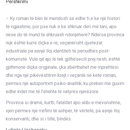
Përshkrimi
– Ky roman të bën të mendosh se edhe ti e ke një histori
të ngjashme, por pse nuk e ke shkruar deri më tani, apo
nëse do të mund ta shkruash ndonjëherë? Ndërsa provinca
nuk është kurrë diçka e re, veçanërisht qyetezat
industriale pa asnjë lloj identiteti të periudhës post-
komuniste. Vula që ajo lë tek gjithësecili prej nesh, është
gjithmonë diçka origjinale, çka zbërthehet me mprehtësi
dhe nga një pikëvështrim krejt i veçantë në këtë roman,
përmes një autoportreti psiko-analitik, ku preken me guxim
edhe indet më të fshehta të natyrës njerëzore.
Provinca si dramë, kurth, fatalitet apo alibi e mëvonshme,
vjen përmes një rrëfimi të ashpër, të vërtetë, pa asnjë lloj
konservanti, dhe si i tillë, bindës.
Luljeta Lleshanaku