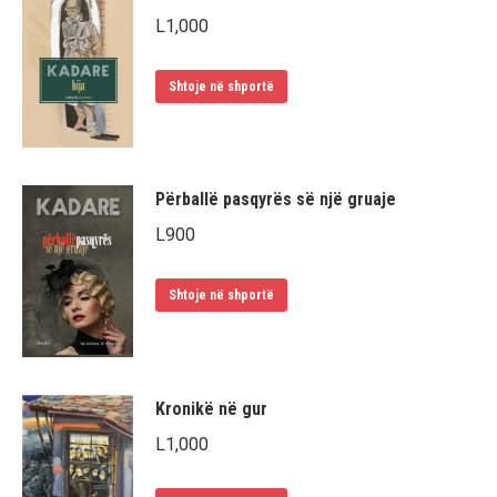
L
1,000
Shtoje në shportë
Përballë pasqyrës së një gruaje
L
900
Shtoje në shportë
Kronikë në gur
L
1,000