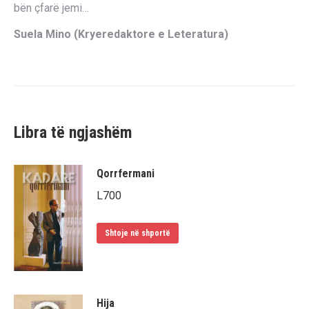
bën çfarë jemi…
Suela Mino (Kryeredaktore e Leteratura)
Libra të ngjashëm
Qorrfermani
L
700
Shtoje në shportë
Hija