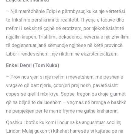
– Një marrëdhënie Edipi e përmbysur, ku ka nje vërtetësi
të frikshme përshkrimi të realitetit. Thyerja e tabuve dhe
rrëfimi i seksit të çojnë në erotizem, por njëkohësisht të
ngjallin krupën. Trishtimi, dekadenca, neveria e një zhvillimi
të degjeneruar janë sëmundje ngjitëse në këtë provincë.
Libër i rëndësishëm , një rikthim në ekzistencializëm.
Enkel Demi (Tom Kuka)
– Provinca vjen si një rrëfim i mëvetshëm, me peshën e
vragave që bart njeriu, çdonjeri prej nesh, pavarësisht
copës së qiellit mbi krye. Sepse, tregon pa drojë gjurmët
që na bëjnë të dallueshëm – veçmas në brenga e bashkë
në përpjekjen për të marrë frymë me gjithë kraharorin.
Qoshku i botës ku kemi lindur na ka angushtuar secilin;
Liridon Mulaj guxon t’i kthehet harresës si kujtesa që na