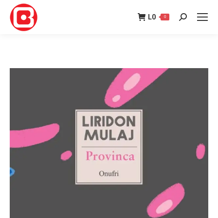
L
0
0
Search: