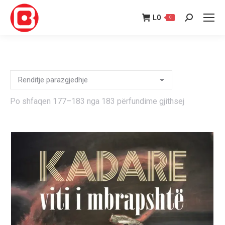
L
0
0
Search:
Po shfaqen 177–183 nga 183 përfundime gjithsej