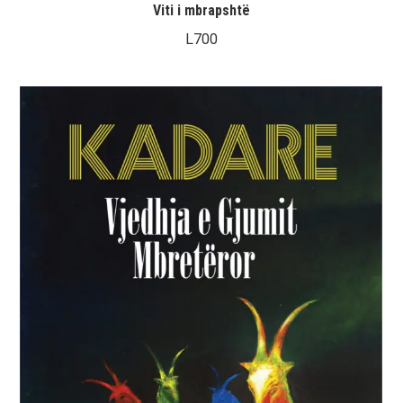
Viti i mbrapshtë
L
700