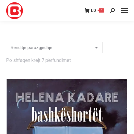
L
0
0
Search:
Po shfaqen krejt 7 përfundimet