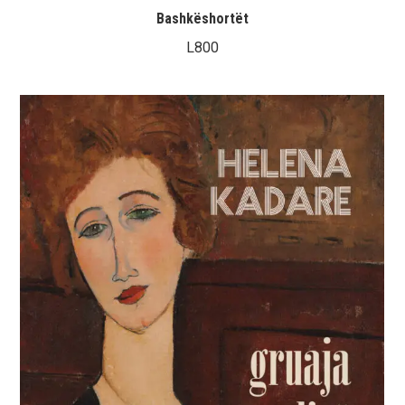
Bashkëshortët
L
800