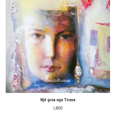
Një grua nga Tirana
L
800